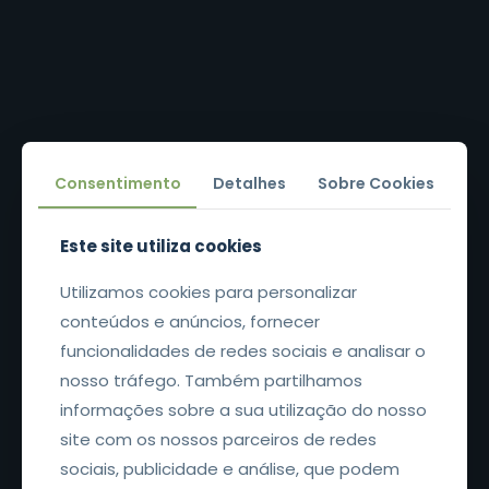
Consentimento
Detalhes
Sobre Cookies
Este site utiliza cookies
EARTH CONSULTERS
Forme-se hoje.
Utilizamos cookies para personalizar
conteúdos e anúncios, fornecer
Destaque-se amanhã.
funcionalidades de redes sociais e analisar o
nosso tráfego. Também partilhamos
Descubra os nossos cursos de línguas
informações sobre a sua utilização do nosso
Discover our language courses
site com os nossos parceiros de redes
Découvrez nos cours de langues
sociais, publicidade e análise, que podem
Descubra nuestros cursos de idiomas