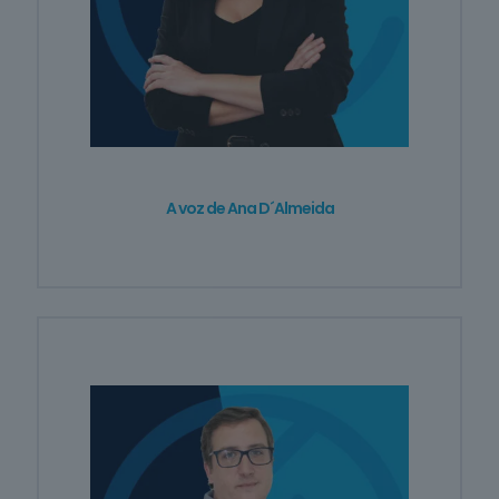
Cuidados de
Beleza
6
cursos
listados
oferta listada —
dispomos de
mais
Línguas e
A voz de Ana D´Almeida
Literaturas
Estrangeiras
3
cursos
listados
oferta listada —
dispomos de
mais
Silvicultura e
Caça
1
curso listado
oferta listada —
dispomos de
mais