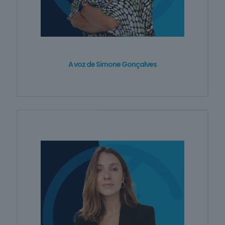
Informática
na Ótica do
Utilizador
12
cursos
listados
oferta listada —
dispomos de
A voz de Simone Gonçalves
mais
Hotelaria e
Restauração
12
cursos
listados
oferta listada —
dispomos de
mais
Serviços de
Transporte
6
cursos
listados
oferta listada —
dispomos de
mais