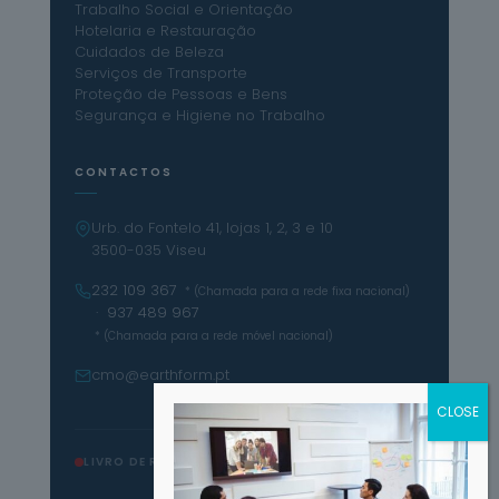
Trabalho Social e Orientação
Hotelaria e Restauração
Cuidados de Beleza
Serviços de Transporte
Proteção de Pessoas e Bens
Segurança e Higiene no Trabalho
CONTACTOS
Urb. do Fontelo 41, lojas 1, 2, 3 e 10
3500-035 Viseu
232 109 367
* (Chamada para a rede fixa nacional)
· 937 489 967
* (Chamada para a rede móvel nacional)
cmo@earthform.pt
LIVRO DE RECLAMAÇÕES