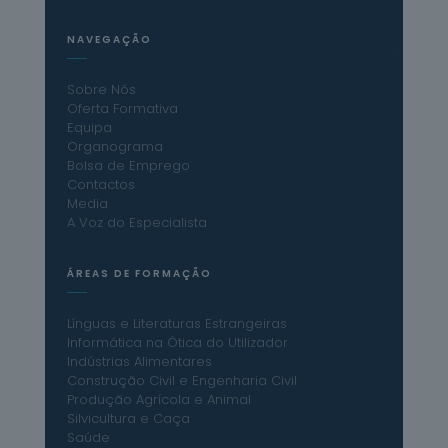
NAVEGAÇÃO
Sobre Nós
Oferta Formativa
Equipa
Organograma
Bolsa de Emprego
Contactos
Media
A Voz do Especialista
ÁREAS DE FORMAÇÃO
Línguas e Literaturas Estrangeiras
Informática na Ótica do Utilizador
Indústrias Alimentares
Construção Civil e Engenharia Civil
Produção Agrícola e Animal
Silvicultura e Caça
Saúde