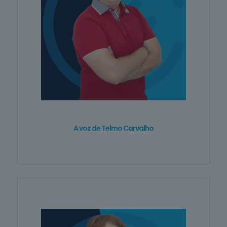
Trabalho
Social e
Orientação
4
cursos
listados
oferta listada —
dispomos de
mais
Indústrias
Alimentares
em breve
A voz de Telmo Carvalho
* A oferta listada
representa apenas parte
do nosso portefólio.
Fazemos formação à sua
medida —
contacte-nos
.
Mais de
400
cursos · 13
Ver
áreas ·
toda a