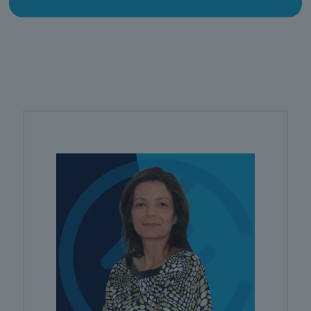
Proteção de
VER TODA A OFERTA
Pessoas e
Media
Produção Agrícola e Animal
Bens
28
cursos
listados
Informática na Ótica do Utilizador
INSCREVER AGORA
oferta listada —
dispomos de
Hotelaria e Restauração
mais
PT
|
EN
Saúde
Serviços de Transporte
11
cursos
Acreditado DGERT · IMT · INEM · ANEPC · CCDR's
listados
Cuidados de Beleza
oferta listada —
dispomos de
mais
Línguas e Literaturas Estrangeiras
Produção
Agrícola e
Silvicultura e Caça
Animal
15
cursos
Trabalho Social e Orientação
listados
oferta listada —
dispomos de
Indústrias Alimentares
em breve
mais