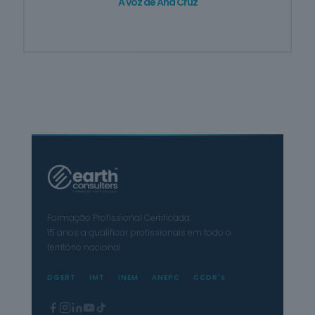
A voz de Ana Cruz
Formação Profissional Certificada.
15 anos a qualificar profissionais em todo o
território nacional.
DGERT
IMT
INEM
ANEPC
CCDR's