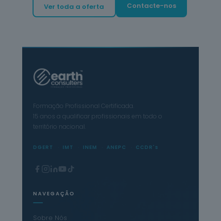
Contacte-nos
Ver toda a oferta
Formação Profissional Certificada.
15 anos a qualificar profissionais em todo o
território nacional.
DGERT
IMT
INEM
ANEPC
CCDR's
NAVEGAÇÃO
Sobre Nós