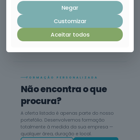
Mais de
oferta
Negar
151 mil
formandos
Customizar
★ OFERTA PACK EARTH CONSULTERS
Aceitar todos
INSCREVER
FORMAÇÃO PERSONALIZADA
Não encontra o que
procura?
A oferta listada é apenas parte do nosso
portefólio. Desenvolvemos formação
totalmente à medida da sua empresa —
qualquer área, duração e local.