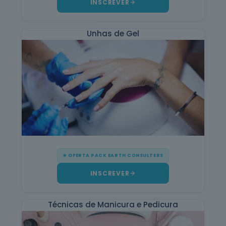
INSCREVER
Cuidados de
Beleza
Unhas de Gel
6
cursos
listados
oferta listada —
dispomos de
mais
Línguas e
Literaturas
Estrangeiras
3
cursos
listados
oferta listada —
dispomos de
mais
★ OFERTA PACK EARTH CONSULTERS
INSCREVER
Silvicultura e
Caça
1
curso listado
oferta listada —
Técnicas de Manicura e Pedicura
dispomos de
mais