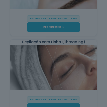
Informática
na Ótica do
Utilizador
12
cursos
★ OFERTA PACK EARTH CONSULTERS
listados
oferta listada —
INSCREVER
dispomos de
mais
Depilação com Linha (Threading)
Hotelaria e
Restauração
12
cursos
listados
oferta listada —
dispomos de
mais
Serviços de
Transporte
6
cursos
listados
oferta listada —
★ OFERTA PACK EARTH CONSULTERS
dispomos de
mais