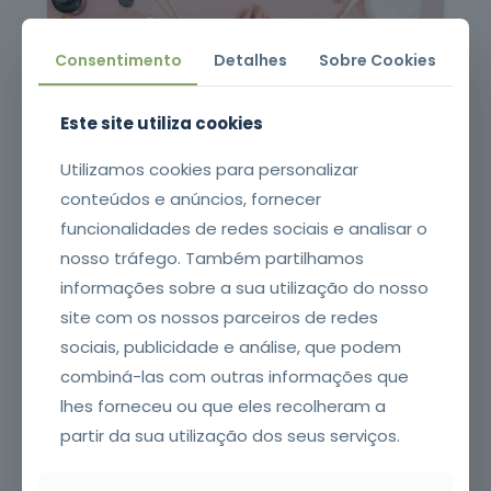
Trabalho
Social e
Consentimento
Detalhes
Sobre Cookies
Orientação
4
cursos
listados
Este site utiliza cookies
oferta listada —
dispomos de
Utilizamos cookies para personalizar
mais
conteúdos e anúncios, fornecer
Indústrias
★ OFERTA PACK EARTH CONSULTERS
funcionalidades de redes sociais e analisar o
Alimentares
em breve
nosso tráfego. Também partilhamos
INSCREVER
informações sobre a sua utilização do nosso
* A oferta listada
representa apenas parte
site com os nossos parceiros de redes
Técnicas de Maquilhagem
do nosso portefólio.
sociais, publicidade e análise, que podem
Fazemos formação à sua
combiná-las com outras informações que
medida —
contacte-nos
.
lhes forneceu ou que eles recolheram a
Mais de
partir da sua utilização dos seus serviços.
400
cursos · 13
Ver
áreas ·
toda a