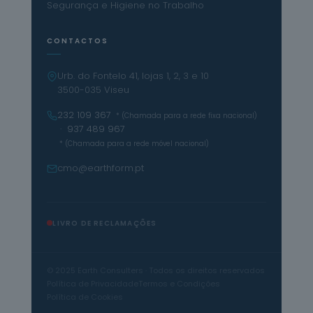
Segurança e Higiene no Trabalho
CONTACTOS
Urb. do Fontelo 41, lojas 1, 2, 3 e 10
3500-035 Viseu
232 109 367
* (Chamada para a rede fixa nacional)
· 937 489 967
* (Chamada para a rede móvel nacional)
cmo@earthform.pt
LIVRO DE RECLAMAÇÕES
© 2025 Earth Consulters · Todos os direitos reservados
Política de Privacidade
Termos e Condições
Política de Cookies