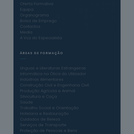
Oferta Formativa
Equipa
Organograma
Bolsa de Emprego
Contactos
Media
A Voz do Especialista
ÁREAS DE FORMAÇÃO
Línguas e Literaturas Estrangeiras
Informática na Ótica do Utilizador
Indústrias Alimentares
Construção Civil e Engenharia Civil
Produção Agrícola e Animal
Silvicultura e Caça
Saúde
Trabalho Social e Orientação
Hotelaria e Restauração
Cuidados de Beleza
Serviços de Transporte
Proteção de Pessoas e Bens