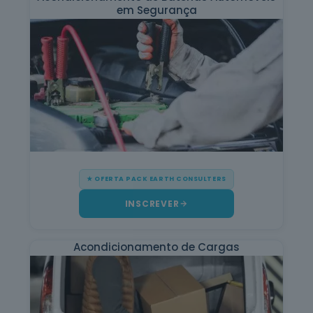
em Segurança
Trabalho
Social e
Orientação
4
cursos
listados
oferta listada —
dispomos de
mais
Indústrias
Alimentares
em breve
★ OFERTA PACK EARTH CONSULTERS
* A oferta listada
representa apenas parte
INSCREVER
do nosso portefólio.
Fazemos formação à sua
medida —
contacte-nos
.
Acondicionamento de Cargas
Mais de
400
cursos · 13
Ver
áreas ·
toda a