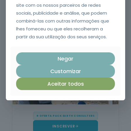
site com os nossos parceiros de redes
sociais, publicidade e análise, que podem
★ OFERTA PACK EARTH CONSULTERS
combiná-las com outras informações que
INSCREVER
lhes forneceu ou que eles recolheram a
partir da sua utilização dos seus serviços.
Acompanhamento e Fiscalização de Obras
Negar
Customizar
Aceitar todos
★ OFERTA PACK EARTH CONSULTERS
INSCREVER