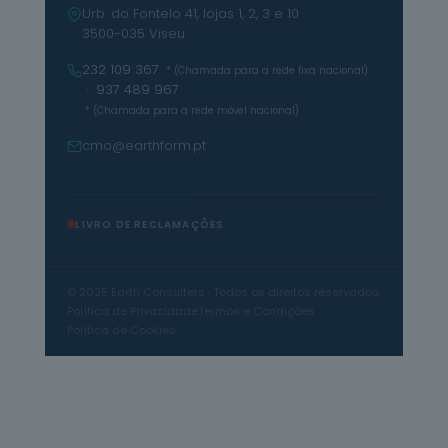
Urb. do Fontelo 41, lojas 1, 2, 3 e 10
3500-035 Viseu
232 109 367
* (Chamada para a rede fixa nacional)
· 937 489 967
* (Chamada para a rede móvel nacional)
cmo@earthform.pt
LIVRO DE RECLAMAÇÕES
© 2025 Earth Consulters · Todos os direitos reservados
Política de Privacidade
Termos e Condições
Política de Cookies