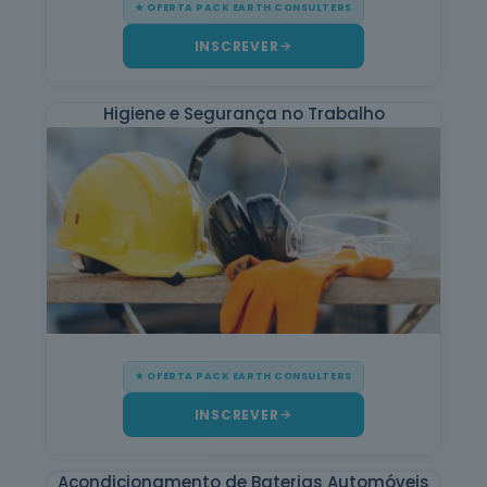
★ OFERTA PACK EARTH CONSULTERS
Cuidados de
INSCREVER
Beleza
6
cursos
listados
Higiene e Segurança no Trabalho
oferta listada —
dispomos de
mais
Línguas e
Literaturas
Estrangeiras
3
cursos
listados
oferta listada —
dispomos de
mais
Silvicultura e
★ OFERTA PACK EARTH CONSULTERS
Caça
INSCREVER
1
curso listado
oferta listada —
dispomos de
mais
Acondicionamento de Baterias Automóveis