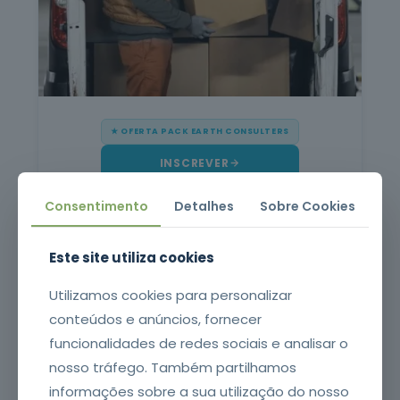
Mais de
oferta
151 mil
formandos
★ OFERTA PACK EARTH CONSULTERS
INSCREVER
Consentimento
Detalhes
Sobre Cookies
Aplicação de Produtos Fitofarmacêuticos
com Equipamentos de Pulverização Manual
Este site utiliza cookies
LEI Nº 26/2013
Utilizamos cookies para personalizar
conteúdos e anúncios, fornecer
funcionalidades de redes sociais e analisar o
nosso tráfego. Também partilhamos
informações sobre a sua utilização do nosso