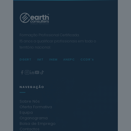
Formação Profissional Certificada.
15 anos a qualificar profissionais em todo o
território nacional.
DGERT
IMT
INEM
ANEPC
CCDR's
NAVEGAÇÃO
Sobre Nós
Oferta Formativa
Equipa
Organograma
Bolsa de Emprego
Contactos