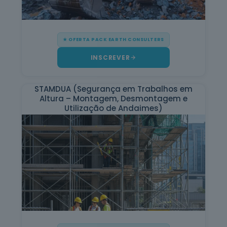
Informática
na Ótica do
Utilizador
12
cursos
★ OFERTA PACK EARTH CONSULTERS
listados
oferta listada —
INSCREVER
dispomos de
mais
STAMDUA (Segurança em Trabalhos em
Hotelaria e
Altura – Montagem, Desmontagem e
Restauração
Utilização de Andaimes)
12
cursos
listados
oferta listada —
dispomos de
mais
Serviços de
Transporte
6
cursos
listados
oferta listada —
dispomos de
mais