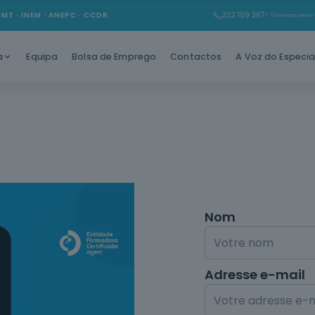
IMT · INEM · ANEPC · CCDR
232 109 367
* (Chamada para a r
Equipa
Bolsa de Emprego
Contactos
A Voz do Especia
a
Nom
Adresse e-mail