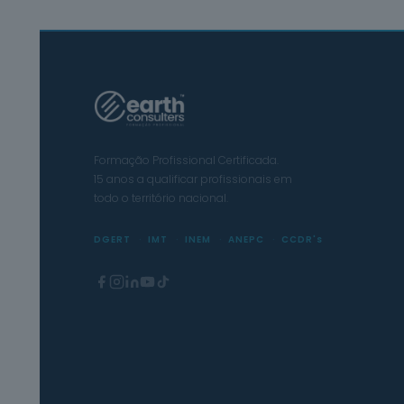
Formação Profissional Certificada.
15 anos a qualificar profissionais em
todo o território nacional.
DGERT
IMT
INEM
ANEPC
CCDR's