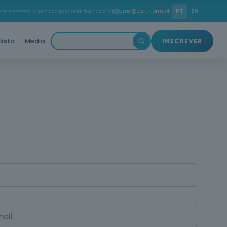
cmo@earthform.pt
PT
EN
ede fixa nacional)
· Chamada para rede fixa nacional
lista
Media
INSCREVER