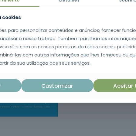
Nombre de parti
za cookies
Localisation
ies para personalizar conteúdos e anúncios, fornecer funci
e analisar o nosso tráfego. Também partilhamos informaçõe
osso site com os nossos parceiros de redes sociais, publicid
Date souhaitée
iná-las com outras informações que lhes forneceu ou qu
rtir da sua utilização dos seus serviços.
r
Customizar
Aceitar