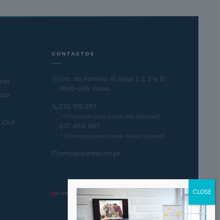
CONTACTOS
Urb. do Fontelo 41, lojas 1, 2, 3 e 10
iras
3500-035 Viseu
ador
232 109 367
·
* (Chamada para a rede fixa nacional)
Civil
937 489 967
* (Chamada para a rede móvel nacional)
cmo@earthform.pt
LIVRO DE RECLAMAÇÕES