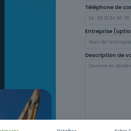
Téléphone de co
Entreprise (opti
Description de v
ntimento
Detalhes
Sobre 