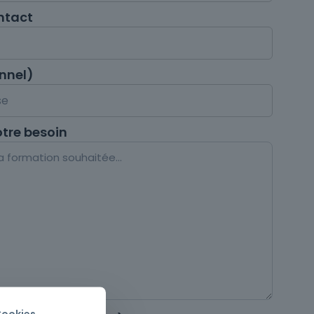
ntact
onnel)
otre besoin
Cookies