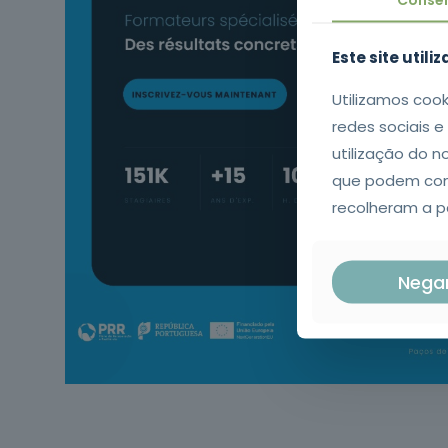
Este site utili
Utilizamos cook
redes sociais 
utilização do n
que podem comb
recolheram a pa
Nega