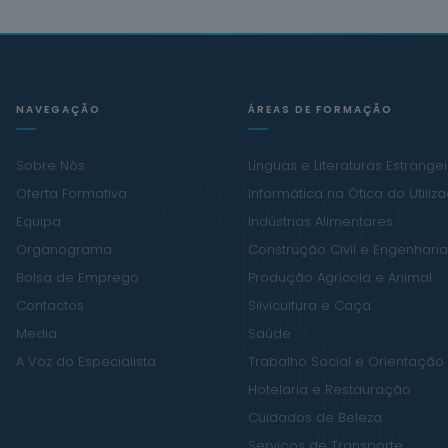
NAVEGAÇÃO
ÁREAS DE FORMAÇÃO
Sobre Nós
Línguas e Literaturas Estrange
Oferta Formativa
Informática na Ótica do Utiliz
Equipa
Indústrias Alimentares
Organograma
Construção Civil e Engenharia 
Bolsa de Emprego
Produção Agrícola e Animal
Contactos
Silvicultura e Caça
Media
Saúde
A Voz do Especialista
Trabalho Social e Orientação
Hotelaria e Restauração
Cuidados de Beleza
Serviços de Transporte