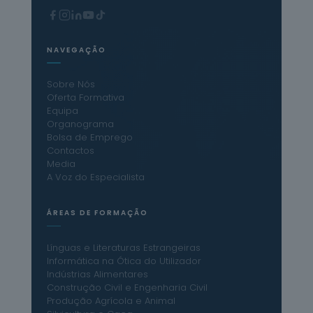
NAVEGAÇÃO
Sobre Nós
Oferta Formativa
Equipa
Organograma
Bolsa de Emprego
Contactos
Media
A Voz do Especialista
ÁREAS DE FORMAÇÃO
Línguas e Literaturas Estrangeiras
Informática na Ótica do Utilizador
Indústrias Alimentares
Construção Civil e Engenharia Civil
Produção Agrícola e Animal