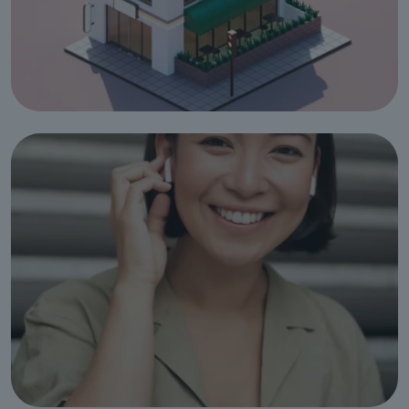
Cuidados de
Beleza
6
cursos
listados
oferta listada —
dispomos de
mais
Línguas e
Literaturas
Estrangeiras
3
cursos
listados
oferta listada —
dispomos de
mais
Silvicultura e
Caça
1
curso listado
oferta listada —
dispomos de
mais