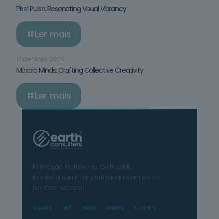
Pixel Pulse: Resonating Visual Vibrancy
Ler mais
17 de Maio, 2024
Mosaic Minds: Crafting Collective Creativity
Ler mais
Formação Profissional Certificada.
15 anos a qualificar profissionais em todo o
território nacional.
DGERT
IMT
INEM
ANEPC
CCDR's