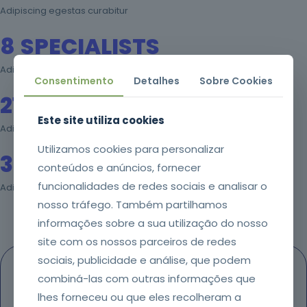
Adipiscing egestas curabitur
Mais de
oferta
151 mil
8
SPECIALISTS
formandos
Adipiscing egestas curabitur
Consentimento
Detalhes
Sobre Cookies
21
VIEWS
Este site utiliza cookies
Adipiscing egestas curabitur
Utilizamos cookies para personalizar
37
SPONSORS
conteúdos e anúncios, fornecer
funcionalidades de redes sociais e analisar o
Adipiscing egestas curabitur
nosso tráfego. Também partilhamos
informações sobre a sua utilização do nosso
site com os nossos parceiros de redes
sociais, publicidade e análise, que podem
combiná-las com outras informações que
lhes forneceu ou que eles recolheram a