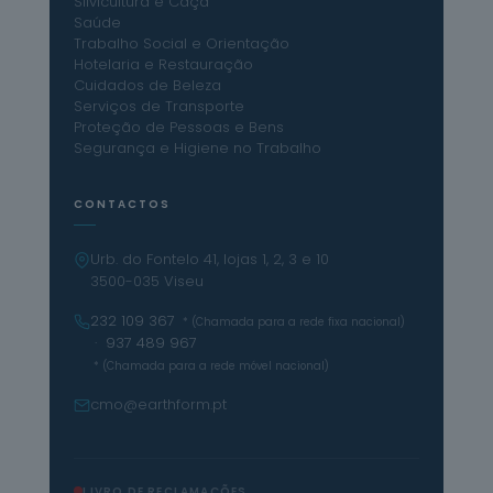
Silvicultura e Caça
Saúde
Trabalho Social e Orientação
Hotelaria e Restauração
Cuidados de Beleza
Serviços de Transporte
Proteção de Pessoas e Bens
Segurança e Higiene no Trabalho
CONTACTOS
Urb. do Fontelo 41, lojas 1, 2, 3 e 10
3500-035 Viseu
232 109 367
* (Chamada para a rede fixa nacional)
· 937 489 967
* (Chamada para a rede móvel nacional)
cmo@earthform.pt
LIVRO DE RECLAMAÇÕES