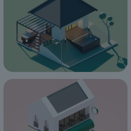
Informática
na Ótica do
Utilizador
12
cursos
listados
oferta listada —
dispomos de
mais
Hotelaria e
Restauração
12
cursos
listados
oferta listada —
dispomos de
mais
Serviços de
Transporte
6
cursos
listados
oferta listada —
dispomos de
mais