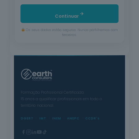
Continuar
Os seus dados estão seguros. Nunca partilhamos com
terceiros.
Formação Profissional Certificada.
15 anos a qualificar profissionais em todo o
território nacional.
DGERT
IMT
INEM
ANEPC
CCDR's