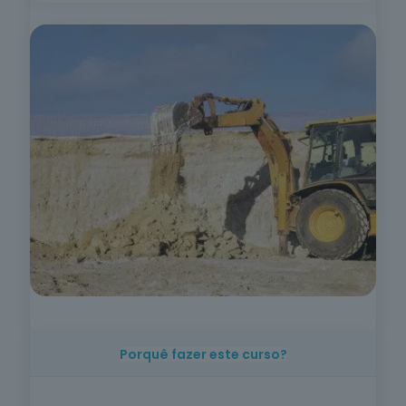
Trabalho
Social e
Orientação
4
cursos
listados
oferta listada —
dispomos de
mais
Indústrias
Alimentares
em breve
* A oferta listada
representa apenas parte
do nosso portefólio.
Fazemos formação à sua
medida —
contacte-nos
.
Mais de
Porquê fazer este curso?
400
cursos · 13
Ver
A operação de equipamentos de
áreas ·
toda a