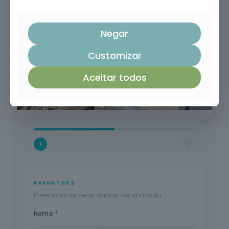
de 18, escolaridade mínima obrigatória,
compreensão oral e escrita da língua
portuguesa.
Negar
Customizar
Aceitar todos
1
2
PASSO 1 DE 2
Preencha os seus dados de contacto.
*
Nome