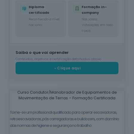
Diploma
Formação in-
Cuidados de
certificado
company
Beleza
Reconhecido a nível
Nas vossas
6
cursos
nacional
instalações, em todo
listados
o país
oferta listada —
dispomos de
mais
Saiba o que vai aprender
Línguas e
Literaturas
Conteúdos, objetivos e certificação detalhados abaixo
Estrangeiras
Clique aqui
3
cursos
listados
oferta listada —
dispomos de
Curso Condutor/Manobrador de Equipamentos de
mais
Movimentação de Terras – Formação Certificada
Silvicultura e
Caça
Torne-se um profissional qualificado para operar escavadoras,
1
curso listado
retroescavadoras, pás carregadoras e bulldozers, com domínio
oferta listada —
das normas de higiene e segurança no trabalho.
dispomos de
mais