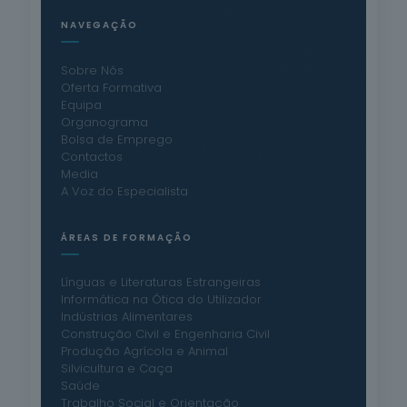
NAVEGAÇÃO
Sobre Nós
Oferta Formativa
Equipa
Organograma
Bolsa de Emprego
Contactos
Media
A Voz do Especialista
ÁREAS DE FORMAÇÃO
Línguas e Literaturas Estrangeiras
Informática na Ótica do Utilizador
Indústrias Alimentares
Construção Civil e Engenharia Civil
Produção Agrícola e Animal
Silvicultura e Caça
Saúde
Trabalho Social e Orientação