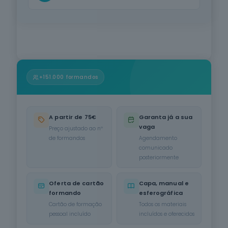
Informática
na Ótica do
Utilizador
12
cursos
listados
oferta listada —
dispomos de
mais
+151.000 formandos
Hotelaria e
Restauração
12
cursos
A partir de 75€
Garanta já a sua
listados
vaga
Preço ajustado ao nº
oferta listada —
de formandos
Agendamento
dispomos de
comunicado
mais
posteriormente
Serviços de
Transporte
Oferta de cartão
Capa, manual e
6
cursos
formando
esferográfica
listados
Cartão de formação
Todos os materiais
oferta listada —
pessoal incluído
incluídos e oferecidos
dispomos de
mais