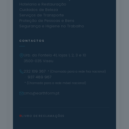
Hotelaria e Restauração
Cuidados de Beleza
Serviços de Transporte
Proteção de Pessoas e Bens
Segurança e Higiene no Trabalho
CONTACTOS
Urb. do Fontelo 41, lojas 1, 2, 3 e 10
3500-035 Viseu
232 109 367
* (Chamada para a rede fixa nacional)
· 937 489 967
* (Chamada para a rede móvel nacional)
cmo@earthform.pt
LIVRO DE RECLAMAÇÕES