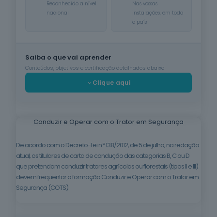
Reconhecido a nível
Nas vossas
nacional
instalações, em todo
Cuidados de
o país
Beleza
6
cursos
listados
oferta listada —
Saiba o que vai aprender
dispomos de
Conteúdos, objetivos e certificação detalhados abaixo
mais
Clique aqui
Línguas e
Literaturas
Estrangeiras
3
cursos
listados
Conduzir e Operar com o Trator em Segurança
oferta listada —
dispomos de
De acordo com o Decreto-Lei n.º 138/2012, de 5 de julho, na redação
mais
atual, os titulares de carta de condução das categorias B, C ou D
que pretendam conduzir tratores agrícolas ou florestais (tipos II e III)
Silvicultura e
Caça
devem frequentar a formação Conduzir e Operar com o Trator em
1
curso listado
Segurança (COTS).
oferta listada —
dispomos de
mais