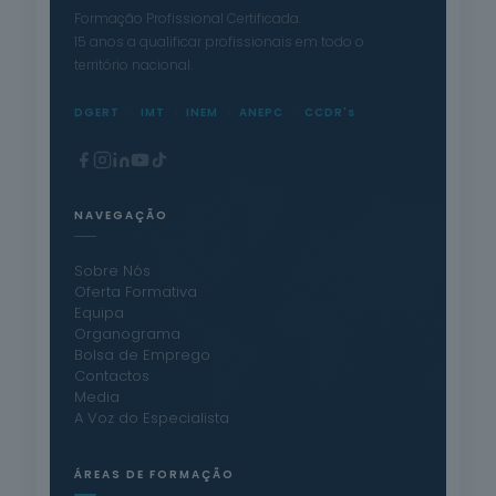
Formação Profissional Certificada.
15 anos a qualificar profissionais em todo o
território nacional.
DGERT
IMT
INEM
ANEPC
CCDR's
NAVEGAÇÃO
Sobre Nós
Oferta Formativa
Equipa
Organograma
Bolsa de Emprego
Contactos
Media
A Voz do Especialista
ÁREAS DE FORMAÇÃO