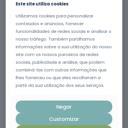
Este site utiliza cookies
Assunto*
Utilizamos cookies para personalizar
conteúdos e anúncios, fornecer
funcionalidades de redes sociais e analisar o
Contacto telefónico*
nosso tráfego. Também partilhamos
informações sobre a sua utilização do nosso
site com os nossos parceiros de redes
Endereço de email*
sociais, publicidade e análise, que podem
combiná-las com outras informações que
lhes forneceu ou que eles recolheram a
A sua mensagem*
partir da sua utilização dos seus serviços.
Negar
Customizar