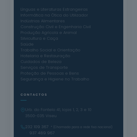
Línguas e Literaturas Estrangeiras
Informática na Ótica do Utilizador
Indústrias Alimentares
Construção Civil e Engenharia Civil
Produção Agrícola e Animal
Silvicultura e Caça
Saúde
Trabalho Social e Orientação
Hotelaria e Restauração
Cuidados de Beleza
Serviços de Transporte
Proteção de Pessoas e Bens
Segurança e Higiene no Trabalho
CONTACTOS
Urb. do Fontelo 41, lojas 1, 2, 3 e 10
3500-035 Viseu
232 109 367
* (Chamada para a rede fixa nacional)
· 937 489 967