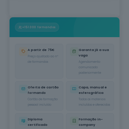
Informática
na Ótica do
Utilizador
12
cursos
listados
+151.000 formandos
oferta listada —
dispomos de
mais
A partir de 75€
Garanta já a sua
Hotelaria e
vaga
Restauração
Preço ajustado ao nº
de formandos
Agendamento
12
cursos
comunicado
listados
posteriormente
oferta listada —
dispomos de
mais
Oferta de cartão
Capa, manual e
formando
esferográfica
Serviços de
Cartão de formação
Todos os materiais
Transporte
pessoal incluído
incluídos e oferecidos
6
cursos
listados
oferta listada —
Diploma
Formação in-
dispomos de
certificado
company
mais