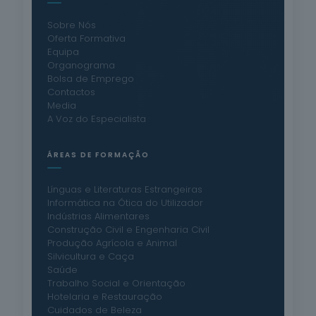
Sobre Nós
Oferta Formativa
Equipa
Organograma
Bolsa de Emprego
Contactos
Media
A Voz do Especialista
ÁREAS DE FORMAÇÃO
Línguas e Literaturas Estrangeiras
Informática na Ótica do Utilizador
Indústrias Alimentares
Construção Civil e Engenharia Civil
Produção Agrícola e Animal
Silvicultura e Caça
Saúde
Trabalho Social e Orientação
Hotelaria e Restauração
Cuidados de Beleza