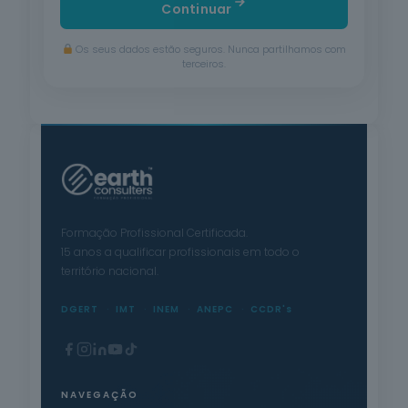
Continuar
Os seus dados estão seguros. Nunca partilhamos com
terceiros.
Formação Profissional Certificada.
15 anos a qualificar profissionais em todo o
território nacional.
DGERT
IMT
INEM
ANEPC
CCDR's
NAVEGAÇÃO