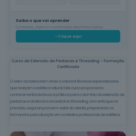
Cuidados de
Beleza
Saiba o que vai aprender
6
cursos
listados
Conteúdos, objetivos e certificação detalhados abaixo
oferta listada —
Clique aqui
dispomos de
mais
Línguas e
Literaturas
Curso de Extensão de Pestanas e Threading – Formação
Estrangeiras
Certificada
3
cursos
listados
O setor da beleza tem vindo a valorizar técnicas especializadas
oferta listada —
que realçam a estética natural. Este curso proporciona
dispomos de
mais
conhecimentos teóricos e práticos para o domínio da extensão de
pestanas e da técnica ancestral do threading, com enfoque na
Silvicultura e
precisão, segurança e bem-estar do cliente, preparando os
Caça
formandos para atuação em contextos profissionais de estética.
1
curso listado
oferta listada —
dispomos de
mais