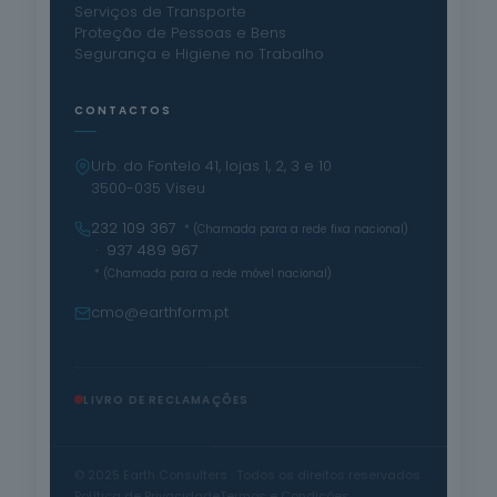
Serviços de Transporte
Proteção de Pessoas e Bens
Segurança e Higiene no Trabalho
CONTACTOS
Urb. do Fontelo 41, lojas 1, 2, 3 e 10
3500-035 Viseu
232 109 367
* (Chamada para a rede fixa nacional)
· 937 489 967
* (Chamada para a rede móvel nacional)
cmo@earthform.pt
LIVRO DE RECLAMAÇÕES
© 2025 Earth Consulters · Todos os direitos reservados
Política de Privacidade
Termos e Condições