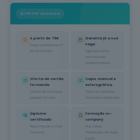
Informática
na Ótica do
+151.000 formandos
Utilizador
12
cursos
listados
oferta listada —
A partir de 75€
Garanta já a sua
dispomos de
vaga
mais
Preço ajustado ao nº
de formandos
Agendamento
Hotelaria e
comunicado
Restauração
posteriormente
12
cursos
listados
Oferta de cartão
Capa, manual e
oferta listada —
formando
esferográfica
dispomos de
mais
Cartão de formação
Todos os materiais
pessoal incluído
incluídos e oferecidos
Serviços de
Transporte
Diploma
Formação in-
6
cursos
certificado
company
listados
oferta listada —
Reconhecido a nível
Nas vossas
dispomos de
nacional
instalações, em todo
mais
o país