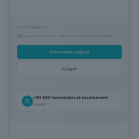
Proteção de
VER TODA A OFERTA
Pessoas e
Media
Produção Agrícola e Animal
Bens
28
cursos
listados
Informática na Ótica do Utilizador
INSCREVER AGORA
oferta listada —
INVESTIMENTO
dispomos de
Preço por formando · varia com o nº de participantes
Hotelaria e Restauração
mais
PT
|
EN
Saúde
Inscrever agora
Serviços de Transporte
11
cursos
Acreditado DGERT · IMT · INEM · ANEPC · CCDR's
listados
Cuidados de Beleza
Ligar
oferta listada —
dispomos de
mais
Línguas e Literaturas Estrangeiras
Produção
+151.000 formandos já escolheram!
Agrícola e
Silvicultura e Caça
Animal
E você?
15
cursos
Trabalho Social e Orientação
listados
oferta listada —
dispomos de
Indústrias Alimentares
em breve
mais