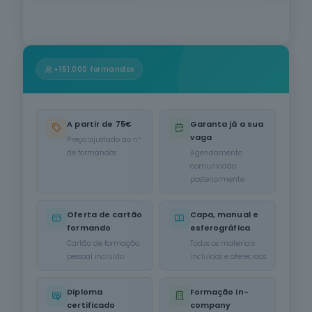
Informática
na Ótica do
Utilizador
12
cursos
listados
+151.000 formandos
oferta listada —
dispomos de
mais
A partir de 75€
Garanta já a sua
Hotelaria e
Restauração
vaga
Preço ajustado ao nº
12
cursos
de formandos
Agendamento
listados
comunicado
oferta listada —
posteriormente
dispomos de
mais
Oferta de cartão
Capa, manual e
formando
esferográfica
Serviços de
Transporte
Cartão de formação
Todos os materiais
6
cursos
pessoal incluído
incluídos e oferecidos
listados
oferta listada —
Diploma
Formação in-
dispomos de
certificado
company
mais