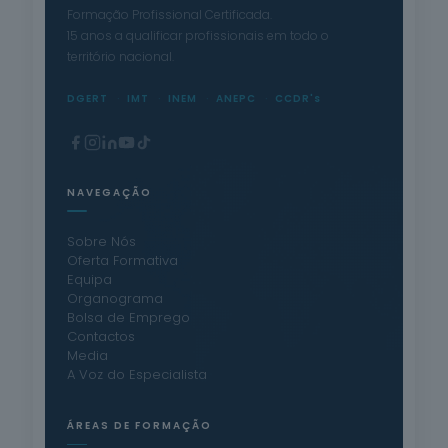
Formação Profissional Certificada.
15 anos a qualificar profissionais em todo o
território nacional.
DGERT
IMT
INEM
ANEPC
CCDR's
NAVEGAÇÃO
Sobre Nós
Oferta Formativa
Equipa
Organograma
Bolsa de Emprego
Contactos
Media
A Voz do Especialista
ÁREAS DE FORMAÇÃO