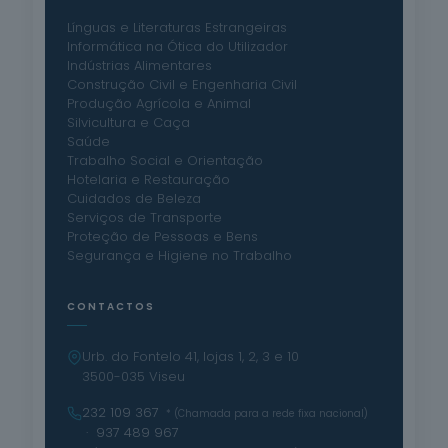
Línguas e Literaturas Estrangeiras
Informática na Ótica do Utilizador
Indústrias Alimentares
Construção Civil e Engenharia Civil
Produção Agrícola e Animal
Silvicultura e Caça
Saúde
Trabalho Social e Orientação
Hotelaria e Restauração
Cuidados de Beleza
Serviços de Transporte
Proteção de Pessoas e Bens
Segurança e Higiene no Trabalho
CONTACTOS
Urb. do Fontelo 41, lojas 1, 2, 3 e 10
3500-035 Viseu
232 109 367
* (Chamada para a rede fixa nacional)
· 937 489 967