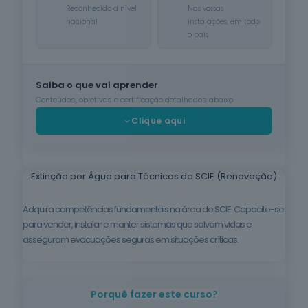
Reconhecido a nível
Nas vossas
nacional
instalações, em todo
Cuidados de
Beleza
o país
6
cursos
listados
oferta listada —
Saiba o que vai aprender
dispomos de
mais
Conteúdos, objetivos e certificação detalhados abaixo
Clique aqui
Línguas e
Literaturas
Estrangeiras
3
cursos
listados
Extinção por Água para Técnicos de SCIE (Renovação)
oferta listada —
dispomos de
Adquira competências fundamentais na área de SCIE. Capacite-se
mais
para vender, instalar e manter sistemas que salvam vidas e
Silvicultura e
asseguram evacuações seguras em situações críticas.
Caça
1
curso listado
oferta listada —
dispomos de
Porquê fazer este curso?
mais