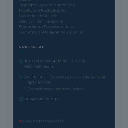
Trabalho Social e Orientação
Hotelaria e Restauração
Cuidados de Beleza
Serviços de Transporte
Proteção de Pessoas e Bens
Segurança e Higiene no Trabalho
CONTACTOS
Urb. do Fontelo 41, lojas 1, 2, 3 e 10
3500-035 Viseu
232 109 367
* (Chamada para a rede fixa nacional)
· 937 489 967
* (Chamada para a rede móvel nacional)
cmo@earthform.pt
LIVRO DE RECLAMAÇÕES