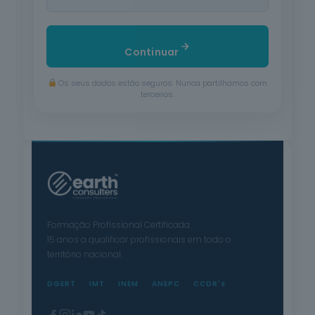
Continuar
Os seus dados estão seguros. Nunca partilhamos com
terceiros.
Formação Profissional Certificada.
15 anos a qualificar profissionais em todo o
território nacional.
DGERT
IMT
INEM
ANEPC
CCDR's