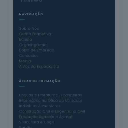
NAVEGAÇÃO
Sobre Nós
Oferta Formativa
Equipa
Organograma
Bolsa de Emprego
Contactos
Media
A Voz do Especialista
ÁREAS DE FORMAÇÃO
Línguas e Literaturas Estrangeiras
Informática na Ótica do Utilizador
Indústrias Alimentares
Construção Civil e Engenharia Civil
Produção Agrícola e Animal
Silvicultura e Caça
Saúde