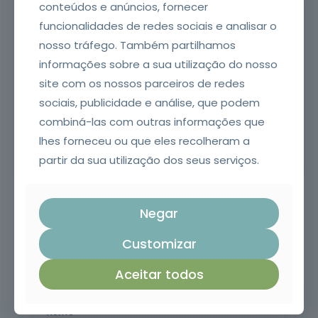
conteúdos e anúncios, fornecer
escolaridade mínima obrigatória e
Mais de
oferta
compreensão oral e escrita da língua
funcionalidades de redes sociais e analisar o
151 mil
portuguesa.
formandos
nosso tráfego. Também partilhamos
informações sobre a sua utilização do nosso
site com os nossos parceiros de redes
sociais, publicidade e análise, que podem
combiná-las com outras informações que
lhes forneceu ou que eles recolheram a
partir da sua utilização dos seus serviços.
Negar
1
2
Customizar
Aceitar todos
PASSO 1 DE 2
Preencha os seus dados de contacto.
*
Nome