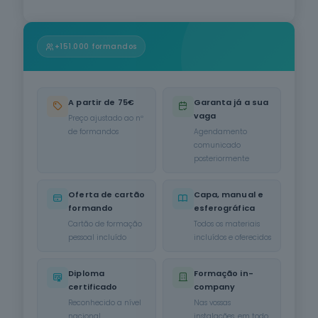
Informática
na Ótica do
Utilizador
12
cursos
+151.000 formandos
listados
oferta listada —
dispomos de
mais
A partir de 75€
Garanta já a sua
vaga
Preço ajustado ao nº
Hotelaria e
de formandos
Agendamento
Restauração
comunicado
12
cursos
posteriormente
listados
oferta listada —
dispomos de
Oferta de cartão
Capa, manual e
mais
formando
esferográfica
Cartão de formação
Todos os materiais
Serviços de
pessoal incluído
incluídos e oferecidos
Transporte
6
cursos
listados
Diploma
Formação in-
certificado
company
oferta listada —
dispomos de
Reconhecido a nível
Nas vossas
mais
nacional
instalações, em todo