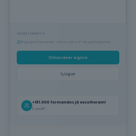
Proteção de
VER TODA A OFERTA
Pessoas e
Media
Produção Agrícola e Animal
Bens
28
cursos
listados
Informática na Ótica do Utilizador
INSCREVER AGORA
oferta listada —
dispomos de
INVESTIMENTO
Hotelaria e Restauração
mais
Preço por formando · varia com o nº de participantes
PT
|
EN
Saúde
Serviços de Transporte
11
cursos
Inscrever agora
Acreditado DGERT · IMT · INEM · ANEPC · CCDR's
listados
Cuidados de Beleza
oferta listada —
Ligar
dispomos de
mais
Línguas e Literaturas Estrangeiras
Produção
Agrícola e
Silvicultura e Caça
Animal
+151.000 formandos já escolheram!
15
cursos
E você?
Trabalho Social e Orientação
listados
oferta listada —
dispomos de
Indústrias Alimentares
em breve
mais