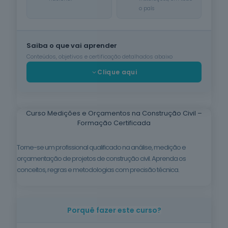
o país
Cuidados de
Beleza
6
cursos
listados
Saiba o que vai aprender
oferta listada —
Conteúdos, objetivos e certificação detalhados abaixo
dispomos de
Clique aqui
mais
Línguas e
Literaturas
Estrangeiras
Curso Medições e Orçamentos na Construção Civil –
3
cursos
Formação Certificada
listados
oferta listada —
Torne-se um profissional qualificado na análise, medição e
dispomos de
mais
orçamentação de projetos de construção civil. Aprenda os
conceitos, regras e metodologias com precisão técnica.
Silvicultura e
Caça
1
curso listado
oferta listada —
Porquê fazer este curso?
dispomos de
mais