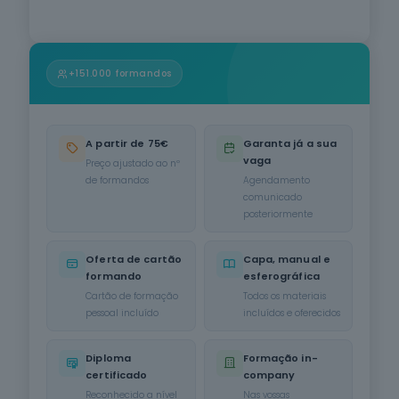
Informática
na Ótica do
Utilizador
12
cursos
+151.000 formandos
listados
oferta listada —
dispomos de
mais
A partir de 75€
Garanta já a sua
vaga
Hotelaria e
Preço ajustado ao nº
Restauração
de formandos
Agendamento
12
cursos
comunicado
listados
posteriormente
oferta listada —
dispomos de
Oferta de cartão
Capa, manual e
mais
formando
esferográfica
Serviços de
Cartão de formação
Todos os materiais
Transporte
pessoal incluído
incluídos e oferecidos
6
cursos
listados
Diploma
Formação in-
oferta listada —
certificado
company
dispomos de
mais
Reconhecido a nível
Nas vossas