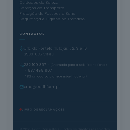
Cuidados de Beleza
Serviços de Transporte
Proteção de Pessoas e Bens
Segurança e Higiene no Trabalho
CONTACTOS
Urb. do Fontelo 41, lojas 1, 2, 3 e 10
3500-035 Viseu
232 109 367
* (Chamada para a rede fixa nacional)
· 937 489 967
* (Chamada para a rede móvel nacional)
cmo@earthform.pt
LIVRO DE RECLAMAÇÕES
© 2025 Earth Consulters · Todos os direitos reservados