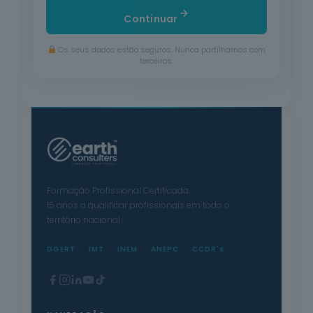
Continuar
Os seus dados estão seguros. Nunca partilhamos com
terceiros.
Formação Profissional Certificada.
15 anos a qualificar profissionais em todo o
território nacional.
DGERT
IMT
INEM
ANEPC
CCDR's