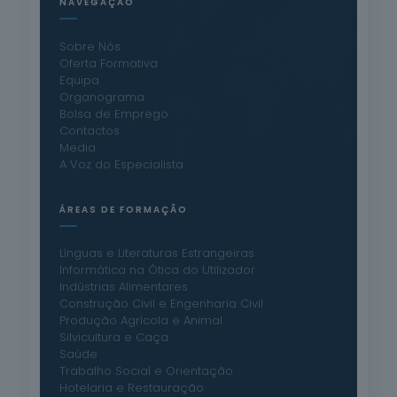
NAVEGAÇÃO
Sobre Nós
Oferta Formativa
Equipa
Organograma
Bolsa de Emprego
Contactos
Media
A Voz do Especialista
ÁREAS DE FORMAÇÃO
Línguas e Literaturas Estrangeiras
Informática na Ótica do Utilizador
Indústrias Alimentares
Construção Civil e Engenharia Civil
Produção Agrícola e Animal
Silvicultura e Caça
Saúde
Trabalho Social e Orientação
Hotelaria e Restauração