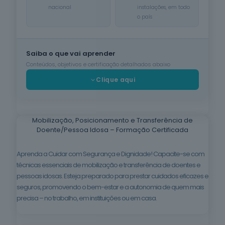
nacional
instalações, em todo
Cuidados de
o país
Beleza
6
cursos
listados
Saiba o que vai aprender
oferta listada —
dispomos de
Conteúdos, objetivos e certificação detalhados abaixo
mais
Clique aqui
Línguas e
Literaturas
Estrangeiras
3
cursos
Mobilização, Posicionamento e Transferência de
listados
Doente/Pessoa Idosa – Formação Certificada
oferta listada —
dispomos de
Aprenda a Cuidar com Segurança e Dignidade! Capacite-se com
mais
técnicas essenciais de mobilização e transferência de doentes e
Silvicultura e
pessoas idosas. Esteja preparado para prestar cuidados eficazes e
Caça
seguros, promovendo o bem-estar e a autonomia de quem mais
1
curso listado
precisa – no trabalho, em instituições ou em casa.
oferta listada —
dispomos de
mais