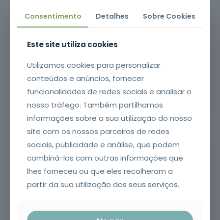
Mais de
oferta
interessada em adquirir competências na
Consentimento
Detalhes
Sobre Cookies
151 mil
operação de motosserras e
Formação certificada, prática e focada na
formandos
motorroçadoras.
segurança, com aplicação imediata no
Objetivos da formação / O que vai aprender
trabalho diário.
Este site utiliza cookies
Capacitar os participantes com
Utilizamos cookies para personalizar
conhecimentos teóricos e práticos para a
conteúdos e anúncios, fornecer
Formato do Curso
operação segura e eficiente de motosserras
funcionalidades de redes sociais e analisar o
e motorroçadoras, em conformidade com as
nosso tráfego. Também partilhamos
normas de segurança e manutenção
Modalidade: Formação Presencial | Duração:
informações sobre a sua utilização do nosso
preventiva dos equipamentos.
8 horas | Certificado emitido no SIGO após
conclusão da formação com
site com os nossos parceiros de redes
aproveitamento. | Requisitos: Idade mínima
sociais, publicidade e análise, que podem
de 18, escolaridade mínima obrigatória,
combiná-las com outras informações que
compreensão oral e escrita da língua
lhes forneceu ou que eles recolheram a
portuguesa.
partir da sua utilização dos seus serviços.