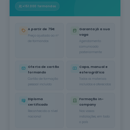
Informática
+151.000 formandos
na Ótica do
Utilizador
12
cursos
listados
A partir de 75€
Garanta já a sua
oferta listada —
vaga
Preço ajustado ao nº
dispomos de
de formandos
Agendamento
mais
comunicado
posteriormente
Hotelaria e
Restauração
12
cursos
Oferta de cartão
Capa, manual e
listados
formando
esferográfica
oferta listada —
Cartão de formação
Todos os materiais
dispomos de
pessoal incluído
incluídos e oferecidos
mais
Serviços de
Diploma
Formação in-
Transporte
certificado
company
6
cursos
Reconhecido a nível
Nas vossas
listados
nacional
instalações, em todo
oferta listada —
o país
dispomos de
mais