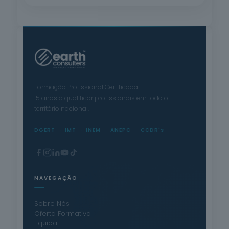
Formação Profissional Certificada.
15 anos a qualificar profissionais em todo o
território nacional.
DGERT
IMT
INEM
ANEPC
CCDR's
NAVEGAÇÃO
Sobre Nós
Oferta Formativa
Equipa