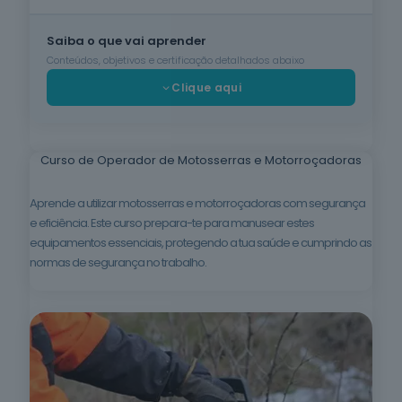
Cuidados de
Saiba o que vai aprender
Beleza
6
cursos
Conteúdos, objetivos e certificação detalhados abaixo
listados
Clique aqui
oferta listada —
dispomos de
mais
Curso de Operador de Motosserras e Motorroçadoras
Línguas e
Literaturas
Estrangeiras
Aprende a utilizar motosserras e motorroçadoras com segurança
3
cursos
e eficiência. Este curso prepara-te para manusear estes
listados
equipamentos essenciais, protegendo a tua saúde e cumprindo as
oferta listada —
dispomos de
normas de segurança no trabalho.
mais
Silvicultura e
Caça
1
curso listado
oferta listada —
dispomos de
mais