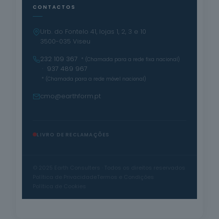
CONTACTOS
Urb. do Fontelo 41, lojas 1, 2, 3 e 10
3500-035 Viseu
232 109 367
* (Chamada para a rede fixa nacional)
· 937 489 967
* (Chamada para a rede móvel nacional)
cmo@earthform.pt
LIVRO DE RECLAMAÇÕES
© 2025 Earth Consulters · Todos os direitos reservados
Política de Privacidade
Termos e Condições
Política de Cookies