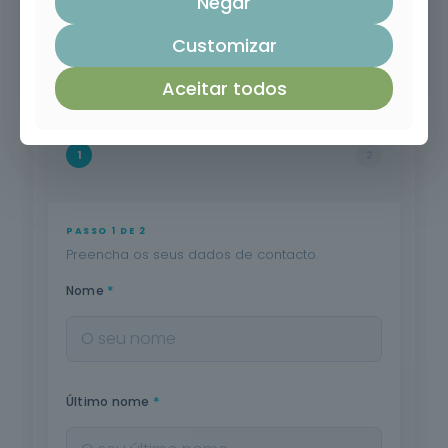
Negar
Customizar
Aceitar todos
1
2
PASSO 1 DE 2
Preencha os seus dados de contacto.
*
Nome
*
Último nome