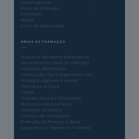
Organograma
Bolsa de Emprego
Contactos
Media
A Voz do Especialista
ÁREAS DE FORMAÇÃO
Línguas e Literaturas Estrangeiras
Informática na Ótica do Utilizador
Indústrias Alimentares
Construção Civil e Engenharia Civil
Produção Agrícola e Animal
Silvicultura e Caça
Saúde
Trabalho Social e Orientação
Hotelaria e Restauração
Cuidados de Beleza
Serviços de Transporte
Proteção de Pessoas e Bens
Segurança e Higiene no Trabalho