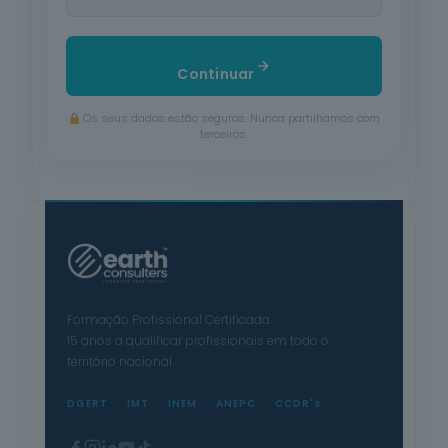
Continuar
Os seus dados estão seguros. Nunca partilhamos com
terceiros.
Formação Profissional Certificada.
15 anos a qualificar profissionais em todo o
território nacional.
DGERT
IMT
INEM
ANEPC
CCDR's