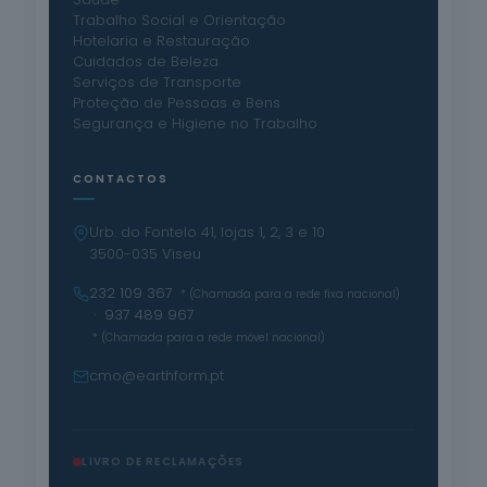
Trabalho Social e Orientação
Hotelaria e Restauração
Cuidados de Beleza
Serviços de Transporte
Proteção de Pessoas e Bens
Segurança e Higiene no Trabalho
CONTACTOS
Urb. do Fontelo 41, lojas 1, 2, 3 e 10
3500-035 Viseu
232 109 367
* (Chamada para a rede fixa nacional)
· 937 489 967
* (Chamada para a rede móvel nacional)
cmo@earthform.pt
LIVRO DE RECLAMAÇÕES