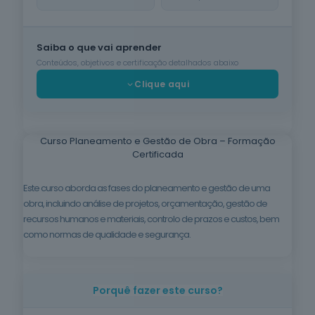
Cuidados de
Beleza
Saiba o que vai aprender
6
cursos
listados
Conteúdos, objetivos e certificação detalhados abaixo
oferta listada —
Clique aqui
dispomos de
mais
Línguas e
Literaturas
Curso Planeamento e Gestão de Obra – Formação
Estrangeiras
Certificada
3
cursos
listados
Este curso aborda as fases do planeamento e gestão de uma
oferta listada —
obra, incluindo análise de projetos, orçamentação, gestão de
dispomos de
mais
recursos humanos e materiais, controlo de prazos e custos, bem
como normas de qualidade e segurança.
Silvicultura e
Caça
1
curso listado
oferta listada —
Porquê fazer este curso?
dispomos de
mais