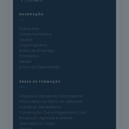
NAVEGAÇÃO
Sobre Nós
Oferta Formativa
Equipa
Organograma
Bolsa de Emprego
Contactos
Media
A Voz do Especialista
ÁREAS DE FORMAÇÃO
Línguas e Literaturas Estrangeiras
Informática na Ótica do Utilizador
Indústrias Alimentares
Construção Civil e Engenharia Civil
Produção Agrícola e Animal
Silvicultura e Caça
Saúde