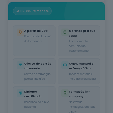
Informática
na Ótica do
+151.000 formandos
Utilizador
12
cursos
listados
oferta listada —
A partir de 75€
Garanta já a sua
dispomos de
vaga
mais
Preço ajustado ao nº
de formandos
Agendamento
Hotelaria e
comunicado
Restauração
posteriormente
12
cursos
listados
Oferta de cartão
Capa, manual e
oferta listada —
formando
esferográfica
dispomos de
mais
Cartão de formação
Todos os materiais
pessoal incluído
incluídos e oferecidos
Serviços de
Transporte
Diploma
Formação in-
6
cursos
certificado
company
listados
oferta listada —
Reconhecido a nível
Nas vossas
dispomos de
nacional
instalações, em todo
mais
o país