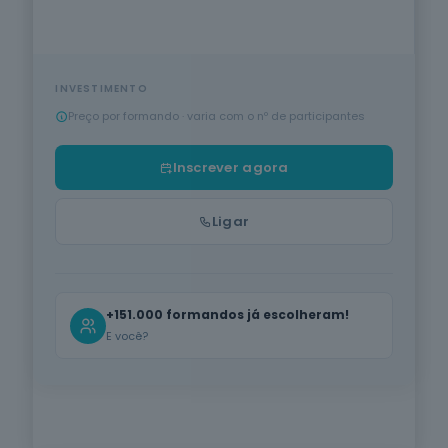
Proteção de
VER TODA A OFERTA
Pessoas e
Media
Produção Agrícola e Animal
Bens
28
cursos
listados
Informática na Ótica do Utilizador
INSCREVER AGORA
oferta listada —
INVESTIMENTO
dispomos de
Preço por formando · varia com o nº de participantes
Hotelaria e Restauração
mais
PT
|
EN
Saúde
Inscrever agora
Serviços de Transporte
11
cursos
Acreditado DGERT · IMT · INEM · ANEPC · CCDR's
listados
Cuidados de Beleza
Ligar
oferta listada —
dispomos de
mais
Línguas e Literaturas Estrangeiras
Produção
+151.000 formandos já escolheram!
Agrícola e
Silvicultura e Caça
Animal
E você?
15
cursos
Trabalho Social e Orientação
listados
oferta listada —
dispomos de
Indústrias Alimentares
em breve
mais