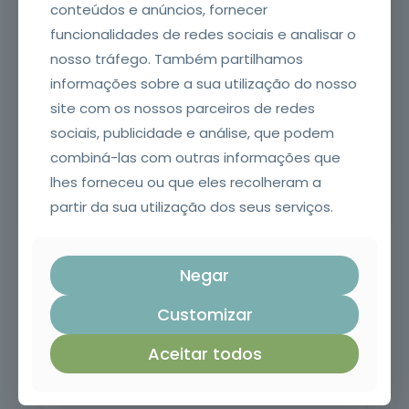
escolaridade mínima obrigatória e
conteúdos e anúncios, fornecer
Mais de
oferta
compreensão oral e escrita da língua
151 mil
funcionalidades de redes sociais e analisar o
portuguesa.
formandos
nosso tráfego. Também partilhamos
informações sobre a sua utilização do nosso
site com os nossos parceiros de redes
sociais, publicidade e análise, que podem
combiná-las com outras informações que
lhes forneceu ou que eles recolheram a
partir da sua utilização dos seus serviços.
Negar
1
2
Customizar
PASSO 1 DE 2
Aceitar todos
Preencha os seus dados de contacto.
*
Nome