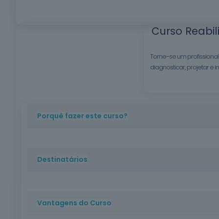
Curso Reabil
Torne-se um profissional
diagnosticar, projetar e i
Porquê fazer este curso?
A conservação e reabilitação do edificado represent
e aplicar técnicas eficazes de reforço estrutural, c
Destinatários
Engenheiros, Engenheiros Técnicos, Arquitetos, profis
reforço de estruturas.
Vantagens do Curso