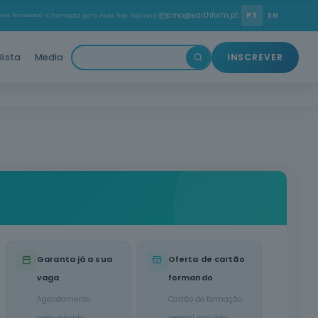
cmo@earthform.pt
PT
EN
ede fixa nacional)
· Chamada para rede fixa nacional
lista
Media
INSCREVER
Garanta já a sua
Oferta de cartão
vaga
formando
Agendamento
Cartão de formação
comunicado
pessoal incluído