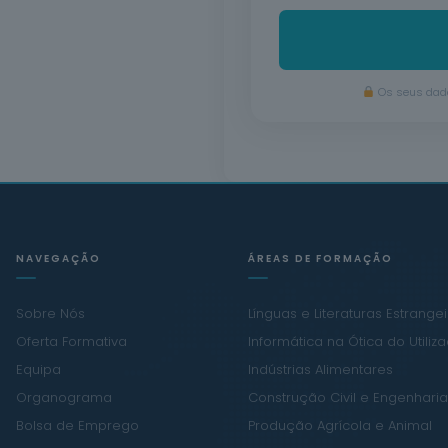
Os seus dado
NAVEGAÇÃO
ÁREAS DE FORMAÇÃO
Sobre Nós
Línguas e Literaturas Estrange
Oferta Formativa
Informática na Ótica do Utiliz
Equipa
Indústrias Alimentares
Organograma
Construção Civil e Engenharia 
Bolsa de Emprego
Produção Agrícola e Animal