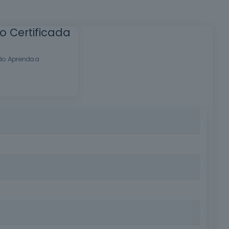
o Certificada
tão. Aprenda a
a formação, você estará apto a avaliar, dimensionar
tetura com interesse na área da reabilitação e