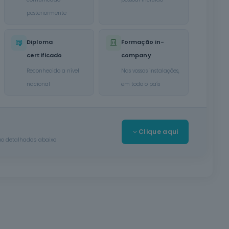
posteriormente
Diploma
Formação in-
certificado
company
Reconhecido a nível
Nas vossas instalações,
nacional
em todo o país
r
Clique aqui
ção detalhados abaixo