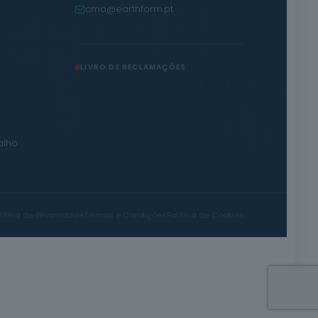
cmo@earthform.pt
LIVRO DE RECLAMAÇÕES
alho
lítica de Privacidade
Termos e Condições
Política de Cookies