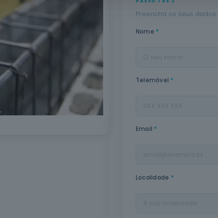
PASSO 1 DE 2
Preencha os seus dados 
*
Nome
*
Telemóvel
*
Email
*
Localidade