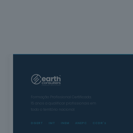
Formação Profissional Certificada.
15 anos a qualificar profissionais em
todo o território nacional.
DGERT
IMT
INEM
ANEPC
CCDR's