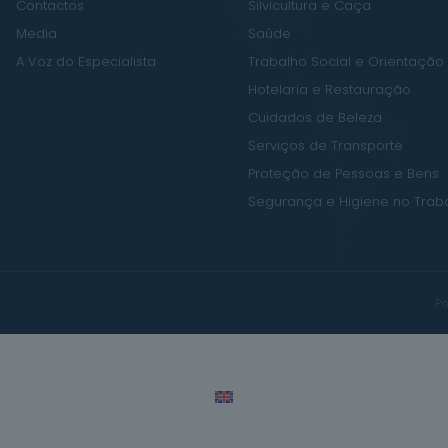
Contactos
Silvicultura e Caça
Media
Saúde
A Voz do Especialista
Trabalho Social e Orientação
Hotelaria e Restauração
Cuidados de Beleza
Serviços de Transporte
Proteção de Pessoas e Bens
Segurança e Higiene no Trab
Po