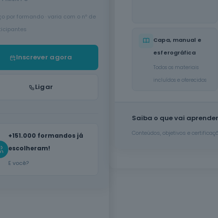
ço por formando · varia com o nº de
ticipantes
Capa, manual e
esferográfica
Inscrever agora
Todos os materiais
incluídos e oferecidos
Ligar
Saiba o que vai aprende
Conteúdos, objetivos e certifica
+151.000 formandos já
escolheram!
E você?