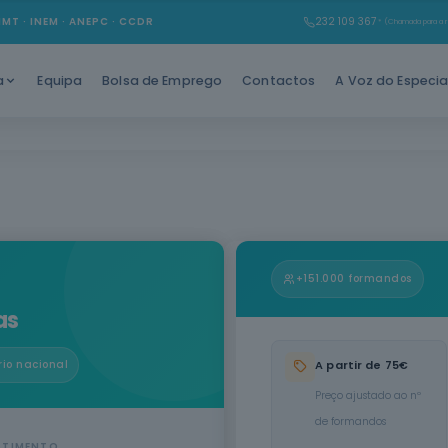
IMT · INEM · ANEPC · CCDR
232 109 367
* (Chamada para a r
Equipa
Bolsa de Emprego
Contactos
A Voz do Especia
a
+151.000 formandos
as
A partir de 75€
rio nacional
Preço ajustado ao nº
de formandos
STIMENTO