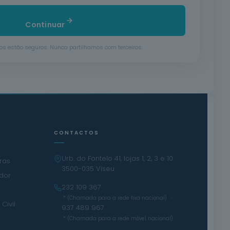
Continuar
s estão seguros. Nunca partilhamos com terceiros.
CONTACTOS
Urb. do Fontelo 41, lojas 1, 2, 3 e 10
iras
3500-035 Viseu
ador
232 109 367
·
* (Chamada para a rede fixa nacional)
Civil
937 489 967
* (Chamada para a rede móvel nacional)