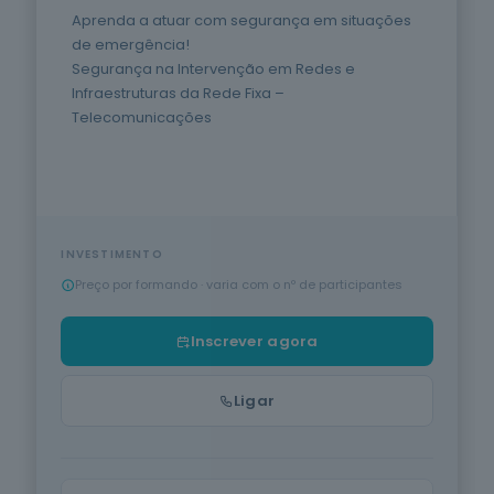
Proteção de
VER TODA A OFERTA
Pessoas e
Aprenda a atuar com segurança em situações
Media
Produção Agrícola e Animal
Bens
de emergência!
28
cursos
Segurança na Intervenção em Redes e
listados
Informática na Ótica do Utilizador
Infraestruturas da Rede Fixa –
INSCREVER AGORA
oferta listada —
Telecomunicações
dispomos de
Hotelaria e Restauração
mais
PT
|
EN
Saúde
Serviços de Transporte
11
cursos
Acreditado DGERT · IMT · INEM · ANEPC · CCDR's
listados
Cuidados de Beleza
oferta listada —
INVESTIMENTO
dispomos de
Preço por formando · varia com o nº de participantes
mais
Línguas e Literaturas Estrangeiras
Produção
Inscrever agora
Agrícola e
Silvicultura e Caça
Animal
15
cursos
Ligar
Trabalho Social e Orientação
listados
oferta listada —
dispomos de
Indústrias Alimentares
em breve
mais