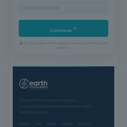
Continuar
Os seus dados estão seguros. Nunca partilhamos com
terceiros.
Formação Profissional Certificada.
15 anos a qualificar profissionais em todo o
território nacional.
DGERT
IMT
INEM
ANEPC
CCDR's