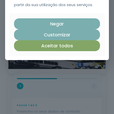
partir da sua utilização dos seus serviços.
aproveitamento. | Requisitos: Idade mínima
de 18, escolaridade mínima obrigatória,
compreensão oral e escrita da língua
portuguesa.
Negar
Customizar
Aceitar todos
1
2
PASSO 1 DE 2
Preencha os seus dados de contacto.