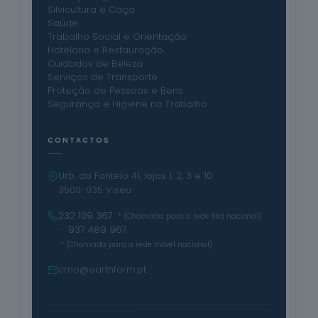
Silvicultura e Caça
Saúde
Trabalho Social e Orientação
Hotelaria e Restauração
Cuidados de Beleza
Serviços de Transporte
Proteção de Pessoas e Bens
Segurança e Higiene no Trabalho
CONTACTOS
Urb. do Fontelo 41, lojas 1, 2, 3 e 10
3500-035 Viseu
232 109 367
* (Chamada para a rede fixa nacional)
· 937 489 967
* (Chamada para a rede móvel nacional)
cmo@earthform.pt