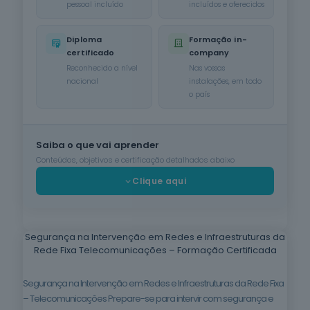
pessoal incluído
incluídos e oferecidos
Cuidados de
Beleza
Diploma
Formação in-
6
cursos
certificado
company
listados
Reconhecido a nível
Nas vossas
oferta listada —
nacional
instalações, em todo
dispomos de
o país
mais
Línguas e
Literaturas
Saiba o que vai aprender
Estrangeiras
3
cursos
Conteúdos, objetivos e certificação detalhados abaixo
listados
Clique aqui
oferta listada —
dispomos de
mais
Segurança na Intervenção em Redes e Infraestruturas da
Silvicultura e
Rede Fixa Telecomunicações – Formação Certificada
Caça
1
curso listado
oferta listada —
Segurança na Intervenção em Redes e Infraestruturas da Rede Fixa
dispomos de
– Telecomunicações Prepare-se para intervir com segurança e
mais