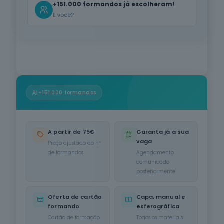
+151.000 formandos já escolheram!
Informática
E você?
na Ótica do
Utilizador
12
cursos
listados
oferta listada —
dispomos de
mais
Hotelaria e
+151.000 formandos
Restauração
12
cursos
listados
oferta listada —
A partir de 75€
Garanta já a sua
dispomos de
vaga
Preço ajustado ao nº
mais
de formandos
Agendamento
comunicado
Serviços de
posteriormente
Transporte
6
cursos
listados
Oferta de cartão
Capa, manual e
oferta listada —
formando
esferográfica
dispomos de
Cartão de formação
Todos os materiais
mais