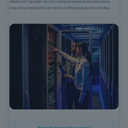
eficiência! Capacite-se com conhecimentos essenciais sobre
segurança no trabalho em redes e infraestruturas da rede fixa.
Trabalho
Social e
Orientação
4
cursos
listados
oferta listada —
dispomos de
mais
Indústrias
Alimentares
em breve
* A oferta listada
representa apenas parte
do nosso portefólio.
Fazemos formação à sua
medida —
contacte-nos
.
Mais de
400
cursos · 13
Ver
áreas ·
toda a
Porquê fazer este curso?