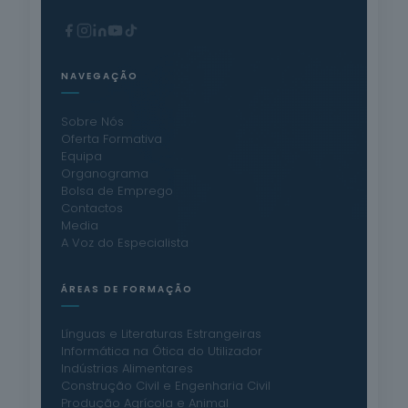
NAVEGAÇÃO
Sobre Nós
Oferta Formativa
Equipa
Organograma
Bolsa de Emprego
Contactos
Media
A Voz do Especialista
ÁREAS DE FORMAÇÃO
Línguas e Literaturas Estrangeiras
Informática na Ótica do Utilizador
Indústrias Alimentares
Construção Civil e Engenharia Civil
Produção Agrícola e Animal