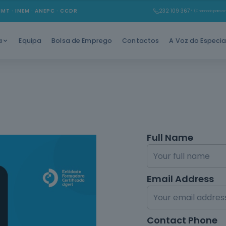
IMT · INEM · ANEPC · CCDR
232 109 367
* (Chamada para a r
Equipa
Bolsa de Emprego
Contactos
A Voz do Especia
a
Full Name
Email Address
Contact Phone