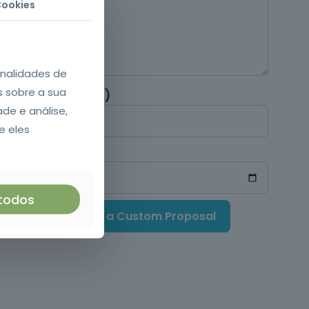
Cookies
onalidades de
s sobre a sua
ipants (optional)
ade e análise,
e eles
 todos