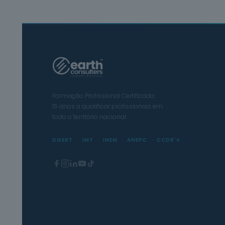
Formação Profissional Certificada.
15 anos a qualificar profissionais em
todo o território nacional.
DGERT
IMT
INEM
ANEPC
CCDR's