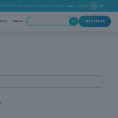
cmo@earthform.pt
PT
EN
ede fixa nacional)
· Chamada para rede fixa nacional
lista
Media
INSCREVER