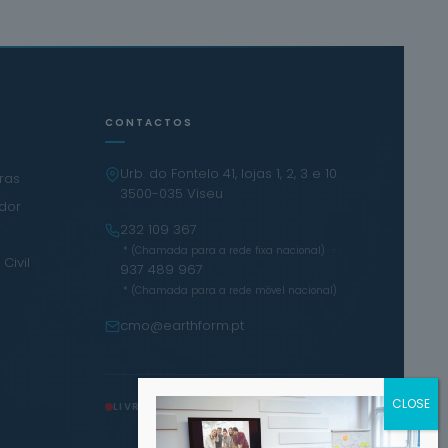
CONTACTOS
Urb. do Fontelo 41, lojas 1, 2, 3 e 10
iras
3500-035 Viseu
ador
232 109 367
·
* (Chamada para a rede fixa nacional)
Civil
937 489 967
* (Chamada para a rede móvel nacional)
cmo@earthform.pt
LIVRO DE RECLAMAÇÕES