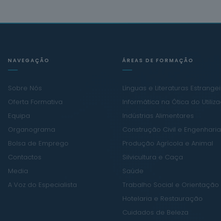
NAVEGAÇÃO
ÁREAS DE FORMAÇÃO
Sobre Nós
Línguas e Literaturas Estrange
Oferta Formativa
Informática na Ótica do Utiliz
Equipa
Indústrias Alimentares
Organograma
Construção Civil e Engenharia 
Bolsa de Emprego
Produção Agrícola e Animal
Contactos
Silvicultura e Caça
Media
Saúde
A Voz do Especialista
Trabalho Social e Orientação
Hotelaria e Restauração
Cuidados de Beleza