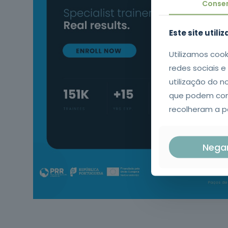
Conse
Este site utili
Utilizamos cook
redes sociais 
utilização do n
que podem comb
recolheram a pa
Nega