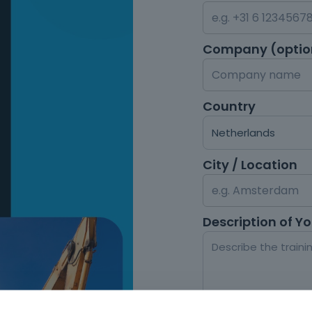
Company (optio
Country
City / Location
Description of Y