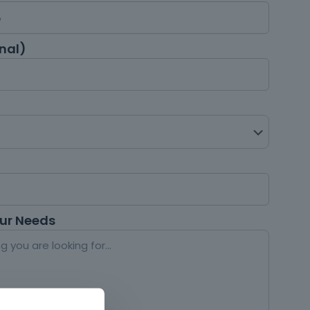
nal)
our Needs