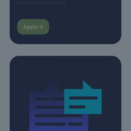
container wider including.
Mais de
oferta
151 mil
formandos
Apply