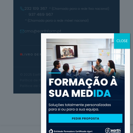
232 109 367
* (Chamada para a rede fixa nacional)
· 937 489 967
* (Chamada para a rede móvel nacional)
cmo@earthform.pt
LIVRO DE RECLAMAÇÕES
© 2025 Earth Consulters · Todos os direitos reservados
Política de Privacidade
Termos e Condições
Política de Cookies