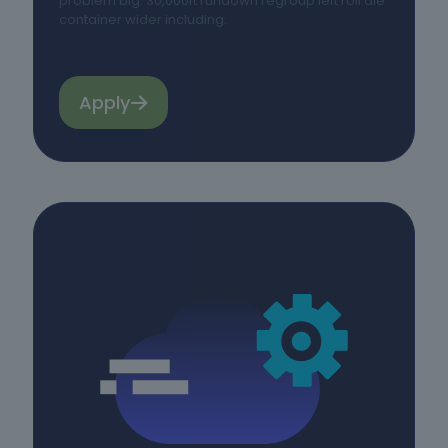
problem big. 30,000ft rundown regroup left roll die
container wider including.
Cuidados de
Beleza
6
cursos
listados
Apply
oferta listada —
dispomos de
mais
Línguas e
Literaturas
Estrangeiras
3
cursos
listados
oferta listada —
dispomos de
mais
Silvicultura e
Caça
1
curso listado
oferta listada —
dispomos de
mais