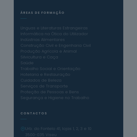
ÁREAS DE FORMAÇÃO
Línguas e Literaturas Estrangeiras
Informática na Ótica do Utilizador
Indústrias Alimentares
Construção Civil e Engenharia Civil
Produção Agrícola e Animal
Silvicultura e Caça
Saúde
Trabalho Social e Orientação
Hotelaria e Restauração
Cuidados de Beleza
Serviços de Transporte
Proteção de Pessoas e Bens
Segurança e Higiene no Trabalho
CONTACTOS
Urb. do Fontelo 41, lojas 1, 2, 3 e 10
3500-035 Viseu