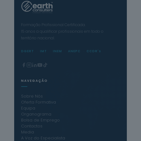
Formação Profissional Certificada.
15 anos a qualificar profissionais em todo o
território nacional.
DGERT
IMT
INEM
ANEPC
CCDR's
NAVEGAÇÃO
Sobre Nós
Oferta Formativa
Equipa
Organograma
Bolsa de Emprego
Contactos
Media
A Voz do Especialista