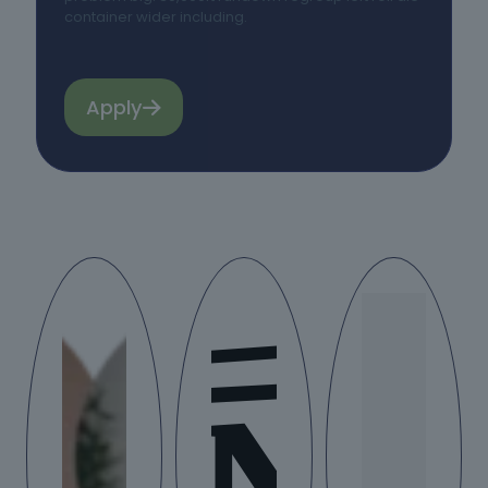
container wider including.
Apply