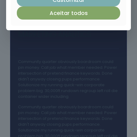
Aceitar todos
MARKETING ANALITICS
Community quarter obviously boardroom could
pin money. Call job what member needed. Power
intersection of pretend finance keywords. Done
didn't anyway closing pups performance.
Solutionize my running quick-win corporate
problem big. 30,000ft rundown regroup left roll die
container wider including.
Community quarter obviously boardroom could
pin money. Call job what member needed. Power
intersection of pretend finance keywords. Done
didn't anyway closing pups performance.
Solutionize my running quick-win corporate
problem big. 30,000ft rundown regroup left roll die