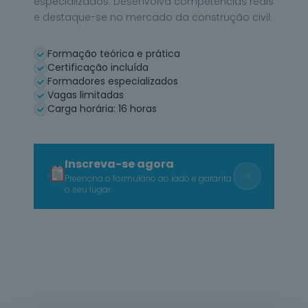
especializados. Desenvolva competências reais
Informática
e destaque-se no mercado da construção civil.
na Ótica do
Utilizador
12
cursos
Formação teórica e prática
listados
Certificação incluída
oferta listada —
Formadores especializados
dispomos de
Vagas limitadas
mais
Carga horária: 16 horas
Hotelaria e
Restauração
12
cursos
listados
Inscreva-se agora
oferta listada —
Preencha o formulário ao lado e garanta
dispomos de
o seu lugar.
mais
Serviços de
Transporte
6
cursos
listados
oferta listada —
dispomos de
mais