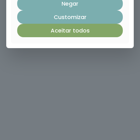
Negar
Trabalho
Social e
Customizar
Orientação
4
cursos
Aceitar todos
listados
oferta listada —
dispomos de
mais
Indústrias
Alimentares
em breve
* A oferta listada
representa apenas parte
do nosso portefólio.
Fazemos formação à sua
medida —
contacte-nos
.
Mais de
400
cursos · 13
Ver
áreas ·
toda a