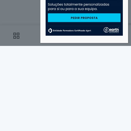
Earth Consulters
· Forme-se hoje. Destaque-se
0
0
amanhã. ·
1
2
PASSO 1 DE 2
Preencha os seus dados de contacto.
*
Nome