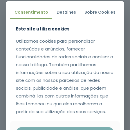
Cuidados de
Consentimento
Detalhes
Sobre Cookies
Beleza
6
cursos
listados
Este site utiliza cookies
oferta listada —
dispomos de
Utilizamos cookies para personalizar
mais
conteúdos e anúncios, fornecer
Línguas e
funcionalidades de redes sociais e analisar o
Literaturas
Estrangeiras
nosso tráfego. Também partilhamos
3
cursos
informações sobre a sua utilização do nosso
listados
oferta listada —
site com os nossos parceiros de redes
dispomos de
sociais, publicidade e análise, que podem
mais
combiná-las com outras informações que
Silvicultura e
lhes forneceu ou que eles recolheram a
Caça
1
curso listado
partir da sua utilização dos seus serviços.
oferta listada —
dispomos de
mais