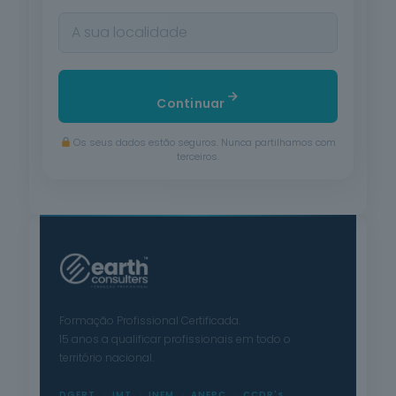
Continuar
Os seus dados estão seguros. Nunca partilhamos com
terceiros.
Formação Profissional Certificada.
15 anos a qualificar profissionais em todo o
território nacional.
DGERT
IMT
INEM
ANEPC
CCDR's