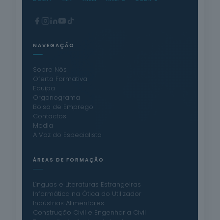
NAVEGAÇÃO
Sobre Nós
Oferta Formativa
Equipa
Organograma
Bolsa de Emprego
Contactos
Media
A Voz do Especialista
ÁREAS DE FORMAÇÃO
Línguas e Literaturas Estrangeiras
Informática na Ótica do Utilizador
Indústrias Alimentares
Construção Civil e Engenharia Civil