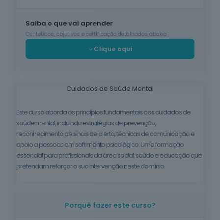
Cuidados de
Saiba o que vai aprender
Beleza
6
cursos
Conteúdos, objetivos e certificação detalhados abaixo
listados
Clique aqui
oferta listada —
dispomos de
mais
Cuidados de Saúde Mental
Línguas e
Literaturas
Estrangeiras
Este curso aborda os princípios fundamentais dos cuidados de
3
cursos
saúde mental, incluindo estratégias de prevenção,
listados
oferta listada —
reconhecimento de sinais de alerta, técnicas de comunicação e
dispomos de
apoio a pessoas em sofrimento psicológico. Uma formação
mais
essencial para profissionais da área social, saúde e educação que
pretendam reforçar a sua intervenção neste domínio.
Silvicultura e
Caça
1
curso listado
oferta listada —
Porquê fazer este curso?
dispomos de
mais