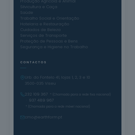
Produção Agrícola e Animal
Silvicultura e Caça
Saúde
Trabalho Social e Orientação
Hotelaria e Restauração
Cuidados de Beleza
Serviços de Transporte
Proteção de Pessoas e Bens
Segurança e Higiene no Trabalho
CONTACTOS
Urb. do Fontelo 41, lojas 1, 2, 3 e 10
3500-035 Viseu
232 109 367
* (Chamada para a rede fixa nacional)
· 937 489 967
* (Chamada para a rede móvel nacional)
cmo@earthform.pt