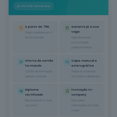
Informática
+151.000 formandos
na Ótica do
Utilizador
12
cursos
listados
A partir de 75€
Garanta já a sua
oferta listada —
vaga
dispomos de
Preço ajustado ao nº
mais
de formandos
Agendamento
comunicado
Hotelaria e
posteriormente
Restauração
12
cursos
Oferta de cartão
Capa, manual e
listados
formando
esferográfica
oferta listada —
dispomos de
Cartão de formação
Todos os materiais
mais
pessoal incluído
incluídos e oferecidos
Serviços de
Diploma
Formação in-
Transporte
certificado
company
6
cursos
listados
Reconhecido a nível
Nas vossas
nacional
instalações, em todo
oferta listada —
o país
dispomos de
mais