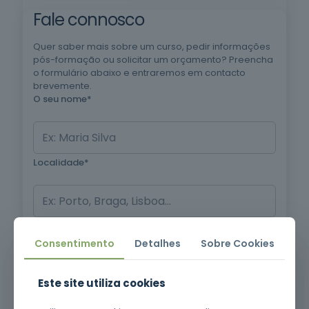
Mais de
oferta
Fale connosco
151 mil
formandos
Quer saber mais sobre um curso, pedir informações
pós-formação ou solicitar um orçamento? Preencha
o formulário abaixo e entraremos em contacto
brevemente.
O seu nome*
Localidade*
Assunto*
Consentimento
Detalhes
Sobre Cookies
Este site utiliza cookies
Contacto telefónico*