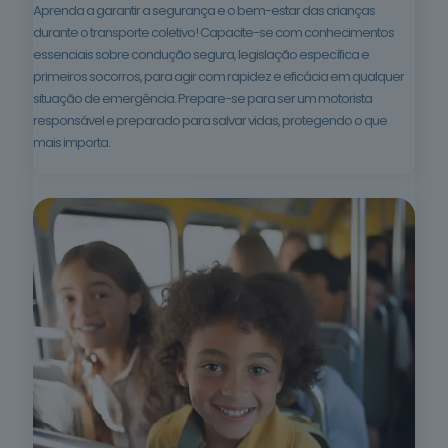
Aprenda a garantir a segurança e o bem-estar das crianças
Trabalho
durante o transporte coletivo! Capacite-se com conhecimentos
Social e
essenciais sobre condução segura, legislação específica e
Orientação
primeiros socorros, para agir com rapidez e eficácia em qualquer
4
cursos
listados
situação de emergência. Prepare-se para ser um motorista
oferta listada —
responsável e preparado para salvar vidas, protegendo o que
dispomos de
mais importa.
mais
Indústrias
Alimentares
em breve
* A oferta listada
representa apenas parte
do nosso portefólio.
Fazemos formação à sua
medida —
contacte-nos
.
Mais de
400
cursos · 13
Ver
áreas ·
toda a