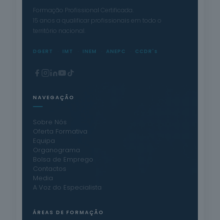
Formação Profissional Certificada.
15 anos a qualificar profissionais em todo o
território nacional.
DGERT
IMT
INEM
ANEPC
CCDR's
NAVEGAÇÃO
Sobre Nós
Oferta Formativa
Equipa
Organograma
Bolsa de Emprego
Contactos
Media
A Voz do Especialista
ÁREAS DE FORMAÇÃO