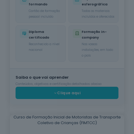
formando
esferográfica
Cuidados de
Cartão de formação
Todos os materiais
Beleza
pessoal incluído
incluídos e oferecidos
6
cursos
listados
Diploma
Formação in-
oferta listada —
certificado
company
dispomos de
mais
Reconhecido a nível
Nas vossas
nacional
instalações, em todo
Línguas e
o país
Literaturas
Estrangeiras
3
cursos
listados
Saiba o que vai aprender
oferta listada —
Conteúdos, objetivos e certificação detalhados abaixo
dispomos de
mais
Clique aqui
Silvicultura e
Caça
1
curso listado
Curso de Formação Inicial de Motoristas de Transporte
oferta listada —
Coletivo de Crianças (FIMTCC)
dispomos de
mais