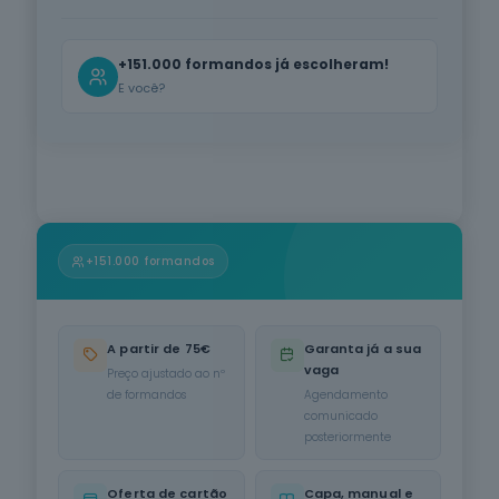
Informática
na Ótica do
Utilizador
+151.000 formandos já escolheram!
12
cursos
E você?
listados
oferta listada —
dispomos de
mais
Hotelaria e
Restauração
12
cursos
listados
+151.000 formandos
oferta listada —
dispomos de
mais
A partir de 75€
Garanta já a sua
Serviços de
vaga
Preço ajustado ao nº
Transporte
de formandos
Agendamento
6
cursos
comunicado
listados
posteriormente
oferta listada —
dispomos de
mais
Oferta de cartão
Capa, manual e