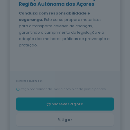
Proteção de
Região Autónoma dos Açores
VER TODA A OFERTA
Pessoas e
Media
Produção Agrícola e Animal
Bens
Conduza com responsabilidade e
28
cursos
segurança.
Este curso prepara motoristas
listados
Informática na Ótica do Utilizador
INSCREVER AGORA
para o transporte coletivo de crianças,
oferta listada —
dispomos de
garantindo o cumprimento da legislação e a
Hotelaria e Restauração
mais
adoção das melhores práticas de prevenção e
PT
|
EN
proteção.
Saúde
Serviços de Transporte
11
cursos
Acreditado DGERT · IMT · INEM · ANEPC · CCDR's
listados
Cuidados de Beleza
oferta listada —
dispomos de
mais
Línguas e Literaturas Estrangeiras
INVESTIMENTO
Produção
Preço por formando · varia com o nº de participantes
Agrícola e
Silvicultura e Caça
Animal
15
cursos
Inscrever agora
Trabalho Social e Orientação
listados
oferta listada —
dispomos de
Ligar
Indústrias Alimentares
em breve
mais