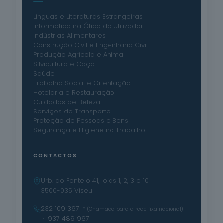
Línguas e Literaturas Estrangeiras
Informática na Ótica do Utilizador
Indústrias Alimentares
Construção Civil e Engenharia Civil
Produção Agrícola e Animal
Silvicultura e Caça
Saúde
Trabalho Social e Orientação
Hotelaria e Restauração
Cuidados de Beleza
Serviços de Transporte
Proteção de Pessoas e Bens
Segurança e Higiene no Trabalho
CONTACTOS
Urb. do Fontelo 41, lojas 1, 2, 3 e 10
3500-035 Viseu
232 109 367
* (Chamada para a rede fixa nacional)
· 937 489 967