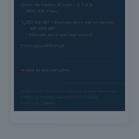
Urb. do Fontelo 41, lojas 1, 2, 3 e 10
3500-035 Viseu
232 109 367
* (Chamada para a rede fixa nacional)
· 937 489 967
* (Chamada para a rede móvel nacional)
cmo@earthform.pt
LIVRO DE RECLAMAÇÕES
© 2025 Earth Consulters · Todos os direitos reservados
Política de Privacidade
Termos e Condições
Política de Cookies