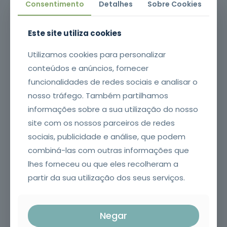
Consentimento
Detalhes
Sobre Cookies
Este site utiliza cookies
Assunto*
Utilizamos cookies para personalizar
conteúdos e anúncios, fornecer
funcionalidades de redes sociais e analisar o
Contacto telefónico*
nosso tráfego. Também partilhamos
informações sobre a sua utilização do nosso
site com os nossos parceiros de redes
sociais, publicidade e análise, que podem
Endereço de email*
combiná-las com outras informações que
lhes forneceu ou que eles recolheram a
partir da sua utilização dos seus serviços.
A sua mensagem*
Negar