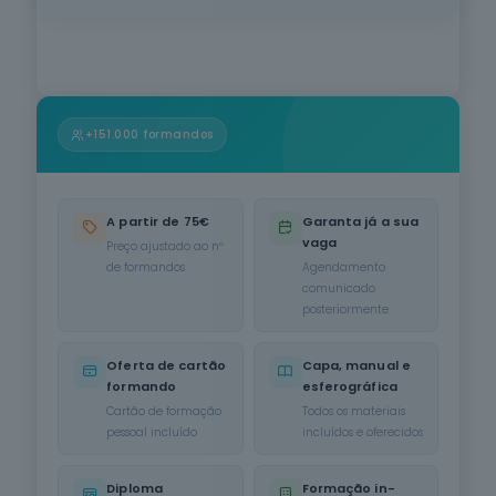
Informática
na Ótica do
Utilizador
12
cursos
listados
oferta listada —
+151.000 formandos
dispomos de
mais
Hotelaria e
Restauração
A partir de 75€
Garanta já a sua
12
cursos
vaga
Preço ajustado ao nº
listados
de formandos
Agendamento
oferta listada —
comunicado
dispomos de
posteriormente
mais
Oferta de cartão
Capa, manual e
Serviços de
Transporte
formando
esferográfica
6
cursos
Cartão de formação
Todos os materiais
listados
pessoal incluído
incluídos e oferecidos
oferta listada —
dispomos de
Diploma
Formação in-
mais