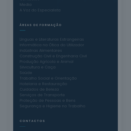
Media
A Voz do Especialista
ÁREAS DE FORMAÇÃO
Línguas e Literaturas Estrangeiras
Informática na Ótica do Utilizador
Indústrias Alimentares
Construção Civil e Engenharia Civil
Produção Agrícola e Animal
Silvicultura e Caça
Saúde
Trabalho Social e Orientação
Hotelaria e Restauração
Cuidados de Beleza
Serviços de Transporte
Proteção de Pessoas e Bens
Segurança e Higiene no Trabalho
CONTACTOS