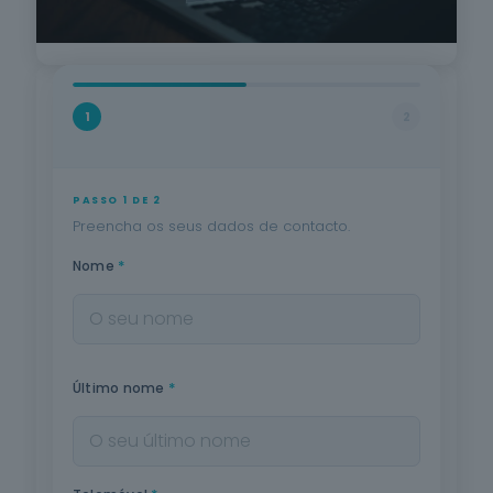
1
2
PASSO 1 DE 2
Preencha os seus dados de contacto.
*
Nome
*
Último nome