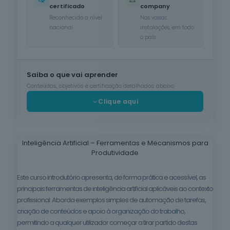
certificado
company
Cuidados de
Reconhecido a nível
Nas vossas
Beleza
nacional
instalações, em todo
6
cursos
o país
listados
oferta listada —
dispomos de
mais
Saiba o que vai aprender
Conteúdos, objetivos e certificação detalhados abaixo
Línguas e
Literaturas
Clique aqui
Estrangeiras
3
cursos
listados
oferta listada —
Inteligência Artificial – Ferramentas e Mecanismos para
dispomos de
Produtividade
mais
Este curso introdutório apresenta, de forma prática e acessível, as
Silvicultura e
Caça
principais ferramentas de inteligência artificial aplicáveis ao contexto
1
curso listado
profissional. Aborda exemplos simples de automação de tarefas,
oferta listada —
criação de conteúdos e apoio à organização do trabalho,
dispomos de
permitindo a qualquer utilizador começar a tirar partido destas
mais