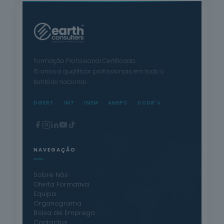
Formação Profissional Certificada.
15 anos a qualificar profissionais em todo o
território nacional.
DGERT
IMT
INEM
ANEPC
CCDR's
NAVEGAÇÃO
Sobre Nós
Oferta Formativa
Equipa
Organograma
Bolsa de Emprego
Contactos