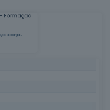
 – Formação
ação de cargas,
e curso oferece os conhecimentos técnicos e práticos
cias nesta área especializada.