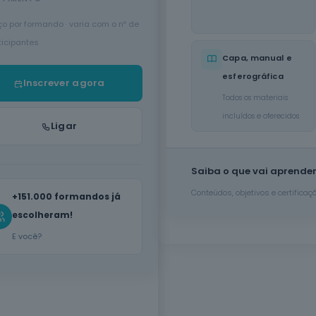
ço por formando · varia com o nº de
ticipantes
Capa, manual e
esferográfica
Inscrever agora
Todos os materiais
incluídos e oferecidos
Ligar
Saiba o que vai aprende
Conteúdos, objetivos e certifica
+151.000 formandos já
escolheram!
E você?