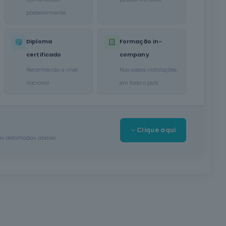
posteriormente
Diploma
Formação in-
certificado
company
Reconhecido a nível
Nas vossas instalações,
nacional
em todo o país
r
Clique aqui
ção detalhados abaixo