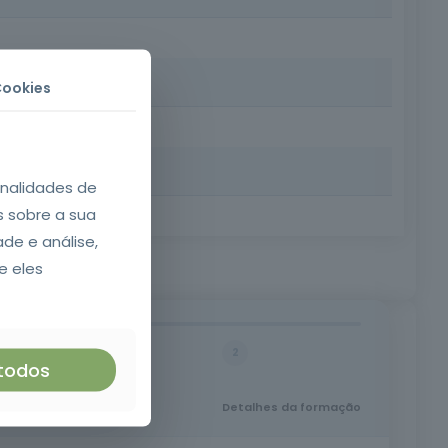
as, assegurando operações de elevação seguras,
Cookies
 forma segura e eficiente, em conformidade com a
onalidades de
s sobre a sua
eitamento | Requisitos: Idade mínima de 18 anos,
ade e análise,
e eles
2
 todos
Detalhes da formação