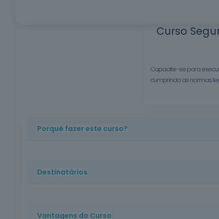
Curso Segu
Capacite-se para execut
cumprindo as normas leg
Porquê fazer este curso?
A correta amarração de cargas é vital para prevenir 
necessários para atuar com segurança e eficácia e
Destinatários
Trabalhadores da construção civil, profissionais de l
Vantagens do Curso