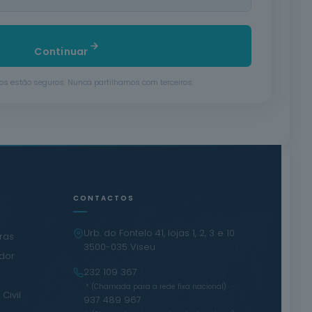
Continuar
s estão seguros. Nunca partilhamos com terceiros.
CONTACTOS
Urb. do Fontelo 41, lojas 1, 2, 3 e 10
iras
3500-035 Viseu
ador
232 109 367
·
* (Chamada para a rede fixa nacional)
Civil
937 489 967