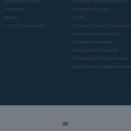
Bolsa de Emprego
Produção Agrícola e Animal
Contactos
Silvicultura e Caça
Media
Saúde
A Voz do Especialista
Trabalho Social e Orientação
Hotelaria e Restauração
Cuidados de Beleza
Serviços de Transporte
Proteção de Pessoas e Bens
Segurança e Higiene no Trab
Po