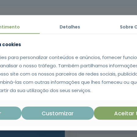
de acessórios, técnicas de amarração e comunicação entre equip
al em setores como a construção civil, indústria e logística.
ntimento
Detalhes
Sobre 
cos e práticos necessários para realizar a amarração de cargas de
za cookies
ies para personalizar conteúdos e anúncios, fornecer funci
e analisar o nosso tráfego. Também partilhamos informaçõe
| Certificado emitido no SIGO após conclusão da formação com aprov
osso site com os nossos parceiros de redes sociais, publicid
 e escrita da língua portuguesa.
iná-las com outras informações que lhes forneceu ou qu
rtir da sua utilização dos seus serviços.
1
r
Customizar
Aceitar
Os seus dados