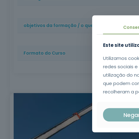
Formação que desenvolve competências na escolha 
redução de riscos de acidente e valorização profission
objetivos da formação / o que vai aprender
Conse
Capacitar participantes com os conhecimentos teóri
Este site utili
legislação e normas técnicas aplicáveis.
Formato do Curso
Utilizamos cook
redes sociais 
Modalidade: Formação Presencial | Duração: 8 horas 
utilização do n
escolaridade mínima obrigatória e compreensão oral
que podem comb
recolheram a pa
Nega