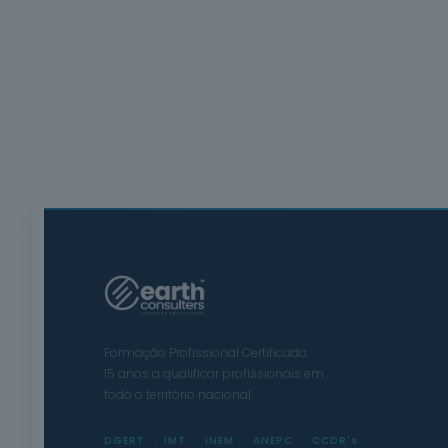
Formação Profissional Certificada.
15 anos a qualificar profissionais em
todo o território nacional.
DGERT
IMT
INEM
ANEPC
CCDR's