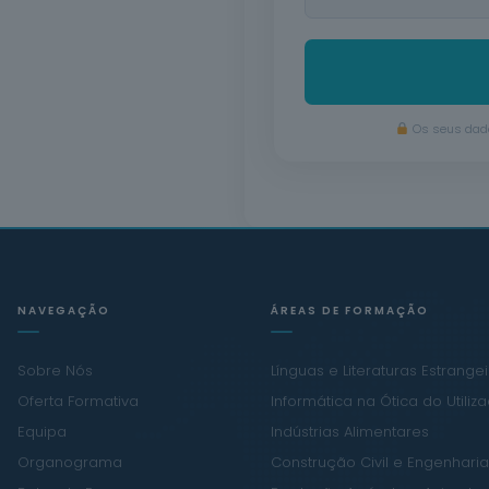
Os seus dado
NAVEGAÇÃO
ÁREAS DE FORMAÇÃO
Sobre Nós
Línguas e Literaturas Estrange
Oferta Formativa
Informática na Ótica do Utiliz
Equipa
Indústrias Alimentares
Organograma
Construção Civil e Engenharia 