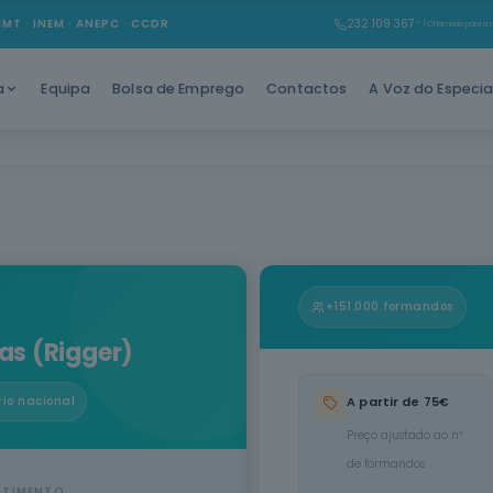
IMT · INEM · ANEPC · CCDR
232 109 367
* (Chamada para a r
Equipa
Bolsa de Emprego
Contactos
A Voz do Especia
a
+151.000 formandos
s (Rigger)
A partir de 75€
rio nacional
Preço ajustado ao nº
de formandos
STIMENTO