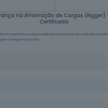
rança na Amarração de Cargas (Rigger)
Certificada
ar com rigor técnico e responsabilidade as operações de contenção e amarr
ais e de segurança do setor.
acidentes e garantir a integridade dos materiais transportados. Est
m operações de carga e descarga.
ogística e transporte, e todos os interessados em adquirir competên