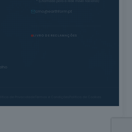
* (Chamada para a rede móvel nacional)
cmo@earthform.pt
LIVRO DE RECLAMAÇÕES
alho
lítica de Privacidade
Termos e Condições
Política de Cookies