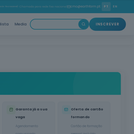
cmo@earthform.pt
PT
EN
ede fixa nacional)
· Chamada para rede fixa nacional
lista
Media
INSCREVER
Garanta já a sua
Oferta de cartão
vaga
formando
Agendamento
Cartão de formação
comunicado
pessoal incluído