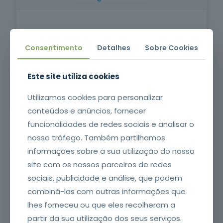
Mais de
oferta
ou qualquer estrutura elevada.
151 mil
Formação certificada, ministrada por
formandos
formadores experientes, que alia teoria e
Objetivos da formação / O que vai aprender
prática, essencial para prevenir quedas,
Consentimento
Detalhes
Sobre Cookies
proteger vidas e aplicar de imediato as
competências no local de trabalho.
Capacitar os formandos com os
Este site utiliza cookies
conhecimentos teóricos e práticos
Formato do Curso
necessários para executar trabalhos em
Utilizamos cookies para personalizar
altura de forma segura, minimizando os
riscos associados e cumprindo a legislação e
Modalidade: Formação Presencial | Duração:
conteúdos e anúncios, fornecer
normas vigentes.
16 horas | Certificado emitido no SIGO após
funcionalidades de redes sociais e analisar o
conclusão da formação com
nosso tráfego. Também partilhamos
aproveitamento. | Requisitos: Idade mínima
informações sobre a sua utilização do nosso
de 18, escolaridade mínima obrigatória,
site com os nossos parceiros de redes
compreensão oral e escrita da língua
portuguesa.
sociais, publicidade e análise, que podem
combiná-las com outras informações que
lhes forneceu ou que eles recolheram a
partir da sua utilização dos seus serviços.