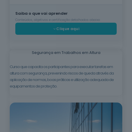
Cuidados de
Saiba o que vai aprender
Beleza
6
cursos
Conteúdos, objetivos e certificação detalhados abaixo
listados
Clique aqui
oferta listada —
dispomos de
mais
Segurança em Trabalhos em Altura
Línguas e
Literaturas
Estrangeiras
Curso que capacita os participantes para executar tarefas em
3
cursos
altura com segurança, prevenindo riscos de queda através da
listados
aplicação de normas, boas práticas e utilização adequada de
oferta listada —
dispomos de
equipamentos de proteção.
mais
Silvicultura e
Caça
1
curso listado
oferta listada —
dispomos de
mais