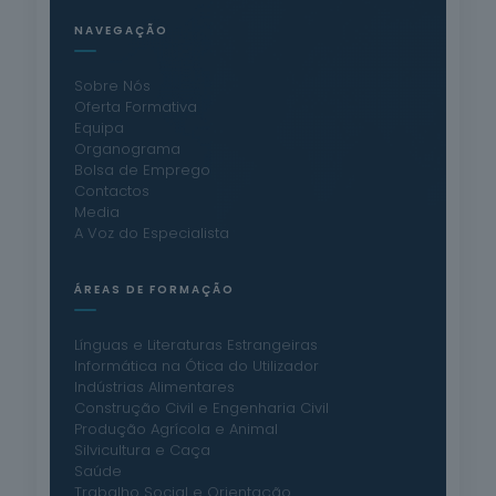
NAVEGAÇÃO
Sobre Nós
Oferta Formativa
Equipa
Organograma
Bolsa de Emprego
Contactos
Media
A Voz do Especialista
ÁREAS DE FORMAÇÃO
Línguas e Literaturas Estrangeiras
Informática na Ótica do Utilizador
Indústrias Alimentares
Construção Civil e Engenharia Civil
Produção Agrícola e Animal
Silvicultura e Caça
Saúde
Trabalho Social e Orientação