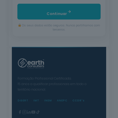
Continuar
Os seus dados estão seguros. Nunca partilhamos com
terceiros.
Formação Profissional Certificada.
15 anos a qualificar profissionais em todo o
território nacional.
DGERT
IMT
INEM
ANEPC
CCDR's