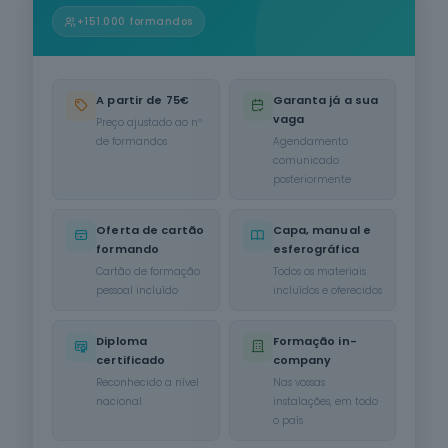
Informática
+151.000 formandos
na Ótica do
Utilizador
12
cursos
listados
A partir de 75€
Garanta já a sua
oferta listada —
vaga
Preço ajustado ao nº
dispomos de
de formandos
Agendamento
mais
comunicado
posteriormente
Hotelaria e
Restauração
12
cursos
Oferta de cartão
Capa, manual e
listados
formando
esferográfica
oferta listada —
Cartão de formação
Todos os materiais
dispomos de
pessoal incluído
incluídos e oferecidos
mais
Serviços de
Diploma
Formação in-
Transporte
certificado
company
6
cursos
Reconhecido a nível
Nas vossas
listados
nacional
instalações, em todo
oferta listada —
o país
dispomos de
mais