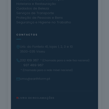
Hotelaria e Restauração
Cuidados de Beleza
Serviços de Transporte
Proteção de Pessoas e Bens
Segurança e Higiene no Trabalho
CONTACTOS
Urb. do Fontelo 41, lojas 1, 2, 3 e 10
3500-035 Viseu
232 109 367
* (Chamada para a rede fixa nacional)
· 937 489 967
* (Chamada para a rede móvel nacional)
cmo@earthform.pt
LIVRO DE RECLAMAÇÕES