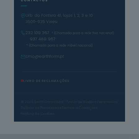
CONTACTOS
Urb. do Fontelo 41, lojas 1, 2, 3 e 10
3500-035 Viseu
232 109 367
* (Chamada para a rede fixa nacional)
· 937 489 967
* (Chamada para a rede móvel nacional)
cmo@earthform.pt
LIVRO DE RECLAMAÇÕES
© 2025 Earth Consulters · Todos os direitos reservados
Política de Privacidade
Termos e Condições
Política de Cookies