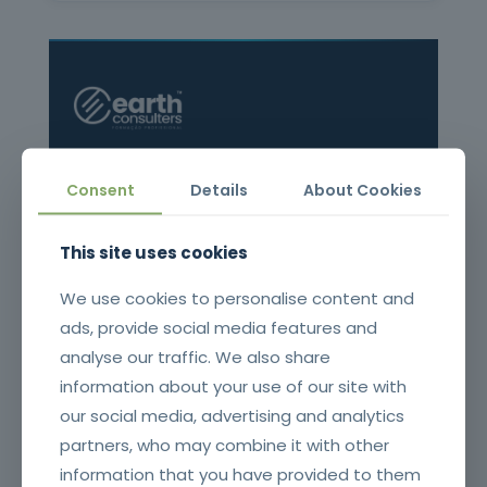
Formação Profissional Certificada.
Consent
Details
About Cookies
15 anos a qualificar profissionais em todo o
território nacional.
This site uses cookies
DGERT
IMT
INEM
ANEPC
CCDR's
We use cookies to personalise content and
ads, provide social media features and
analyse our traffic. We also share
NAVEGAÇÃO
information about your use of our site with
our social media, advertising and analytics
Sobre Nós
Oferta Formativa
partners, who may combine it with other
Equipa
information that you have provided to them
Organograma