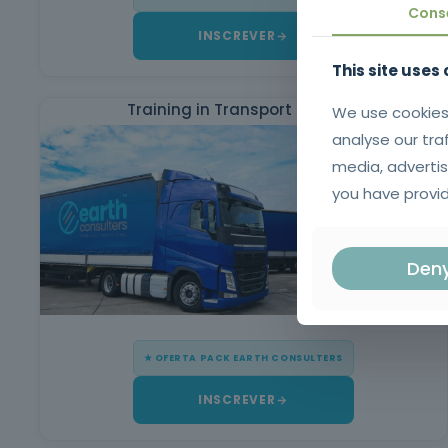
Cons
INSCREVER
This site uses
Training in Transport Services
We use cookies
analyse our tra
media, advertis
you have provid
Den
★ OFERTA PACK EARTH CONSULTERS
INSCREVER