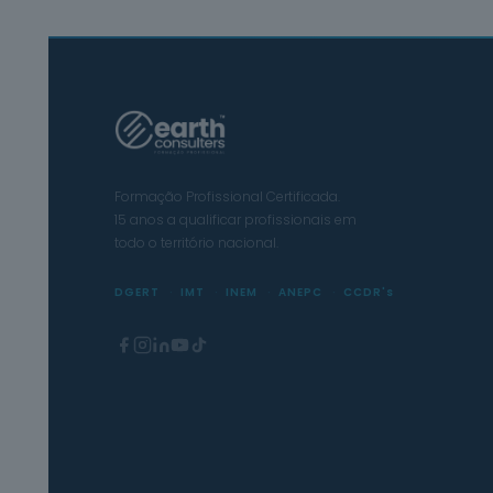
Formação Profissional Certificada.
15 anos a qualificar profissionais em
todo o território nacional.
DGERT
IMT
INEM
ANEPC
CCDR's