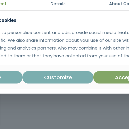
ent
Details
INSCREVER
About Co
 cookies
 to personalise content and ads, provide social media feat
ffic. We also share information about your use of our site wit
ing and analytics partners, who may combine it with other i
ed to them or that they have collected from your use of the
y
Customize
Accep