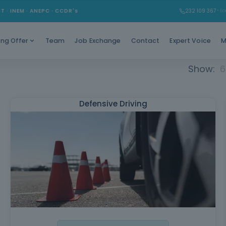
MT · INEM · ANEPC · CCDR's
232 109 367
* (Ch
Team
Job Exchange
Contact
Expert Voice
M
ing Offer
Show:
6
Defensive Driving