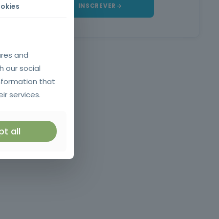
okies
INSCREVER
ures and
h our social
nformation that
ir services.
t all