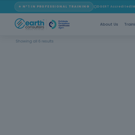
★ Nº1 IN PROFESSIONAL TRAINING
DGERT Accredited
I
About Us
Train
Showing all 6 results