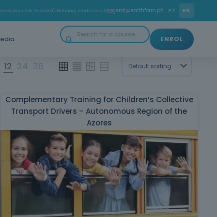
geral@earthform.pt
PT
EN
amada para a rede fixa nacional)
· National landline call
edia
ENROL
12
24
36
Complementary Training for Children’s Collective
Transport Drivers – Autonomous Region of the
Azores