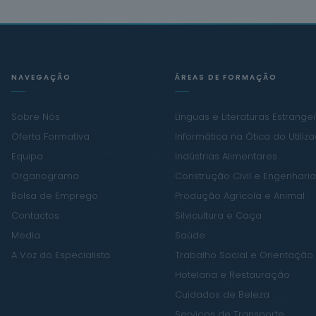
NAVEGAÇÃO
ÁREAS DE FORMAÇÃO
Sobre Nós
Línguas e Literaturas Estrange
Oferta Formativa
Informática na Ótica do Utiliz
Equipa
Indústrias Alimentares
Organograma
Construção Civil e Engenharia 
Bolsa de Emprego
Produção Agrícola e Animal
Contactos
Silvicultura e Caça
Media
Saúde
A Voz do Especialista
Trabalho Social e Orientação
Hotelaria e Restauração
Cuidados de Beleza
Serviços de Transporte