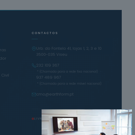
CONTACTOS
Urb. do Fontelo 41, lojas 1, 2, 3 e 10
iras
3500-035 Viseu
ador
232 109 367
·
* (Chamada para a rede fixa nacional)
Civil
937 489 967
* (Chamada para a rede móvel nacional)
cmo@earthform.pt
LIVRO DE RECLAMAÇÕES