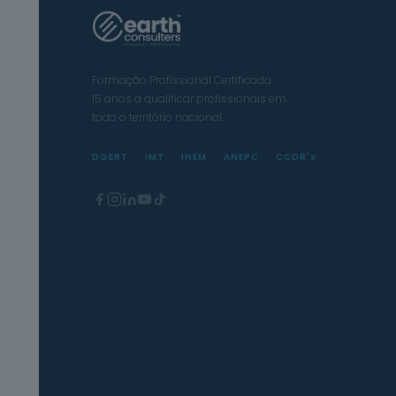
Formação Profissional Certificada.
15 anos a qualificar profissionais em
todo o território nacional.
DGERT
IMT
INEM
ANEPC
CCDR's