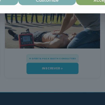
y
Customize
Accep
Defibrillation (INEM Certification)
★ OFERTA PACK EARTH CONSULTERS
INSCREVER