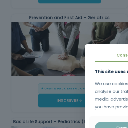
Prevention and First Aid – Geriatrics
Cons
This site uses
We use cookies
★ OFERTA PACK EARTH CONSULTERS
analyse our tra
media, advertis
INSCREVER
you have provid
Basic Life Support – Pediatrics (INEM Certification)