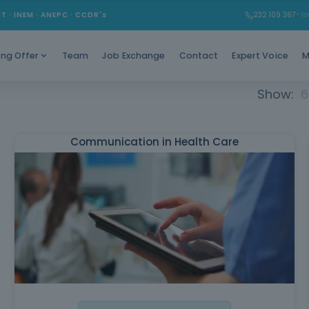
MT · INEM · ANEPC · CCDR's
232 109 367
* (Ch
Team
Job Exchange
Contact
Expert Voice
M
ing Offer
Show:
6
Communication in Health Care