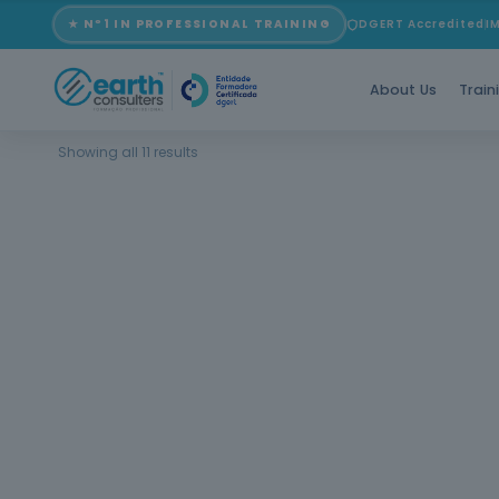
★ Nº1 IN PROFESSIONAL TRAINING
DGERT Accredited
I
About Us
Train
Showing all 11 results