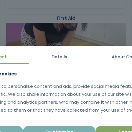
First Aid
ent
Details
About Co
 cookies
 to personalise content and ads, provide social media feat
★ OFERTA PACK EARTH CONSULTERS
ffic. We also share information about your use of our site wit
ing and analytics partners, who may combine it with other i
INSCREVER
ed to them or that they have collected from your use of the
Adult Basic Life Support with Automatic External