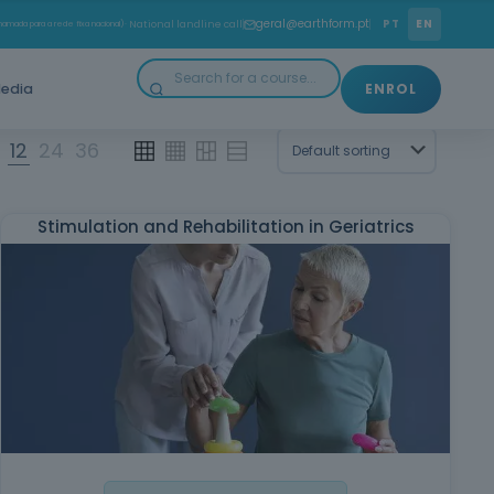
geral@earthform.pt
PT
EN
amada para a rede fixa nacional)
· National landline call
edia
ENROL
12
24
36
Stimulation and Rehabilitation in Geriatrics