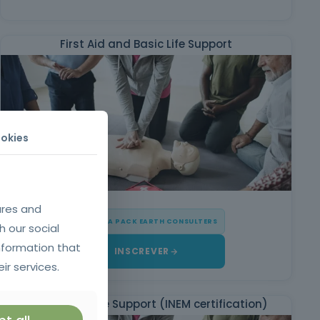
First Aid and Basic Life Support
okies
ures and
★ OFERTA PACK EARTH CONSULTERS
h our social
nformation that
INSCREVER
ir services.
Adult Basic Life Support (INEM certification)