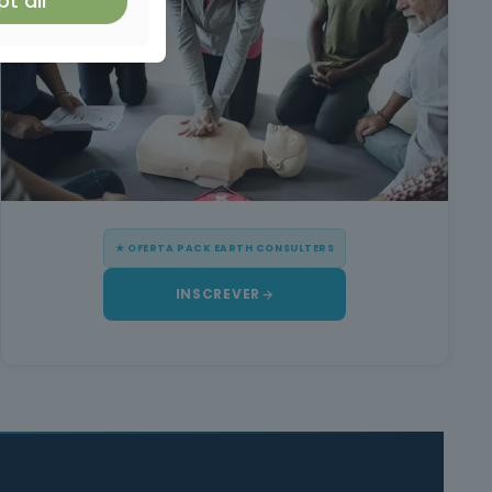
t all
★ OFERTA PACK EARTH CONSULTERS
INSCREVER