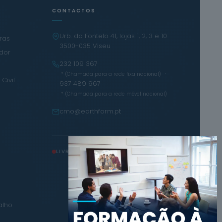
CONTACTOS
Urb. do Fontelo 41, lojas 1, 2, 3 e 10
iras
3500-035 Viseu
ador
232 109 367
·
* (Chamada para a rede fixa nacional)
Civil
937 489 967
* (Chamada para a rede móvel nacional)
cmo@earthform.pt
LIVRO DE RECLAMAÇÕES
alho