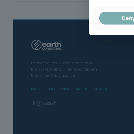
Den
Formação Profissional Certificada.
15 anos a qualificar profissionais em
todo o território nacional.
DGERT
IMT
INEM
ANEPC
CCDR's