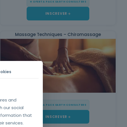
★ OFERTA PACK EARTH CONSULTERS
INSCREVER
Massage Techniques – Chiromassage
okies
ures and
★ OFERTA PACK EARTH CONSULTERS
h our social
nformation that
INSCREVER
ir services.