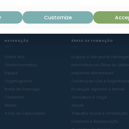
y
Customize
Accep
NAVEGAÇÃO
ÁREAS DE FORMAÇÃO
Sobre Nós
Línguas e Literaturas Estrange
Oferta Formativa
Informática na Ótica do Utiliz
Equipa
Indústrias Alimentares
Organograma
Construção Civil e Engenharia 
Bolsa de Emprego
Produção Agrícola e Animal
Contactos
Silvicultura e Caça
Media
Saúde
A Voz do Especialista
Trabalho Social e Orientação
Hotelaria e Restauração