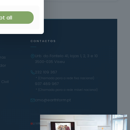
t all
CONTACTOS
Urb. do Fontelo 41, lojas 1, 2, 3 e 10
iras
3500-035 Viseu
ador
232 109 367
·
* (Chamada para a rede fixa nacional)
Civil
937 489 967
* (Chamada para a rede móvel nacional)
cmo@earthform.pt
LIVRO DE RECLAMAÇÕES