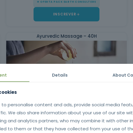
★ OFERTA PACK EARTH CONSULTERS
INSCREVER
Ayurvedic Massage – 40H
ent
Details
About Co
 cookies
 to personalise content and ads, provide social media feat
★ OFERTA PACK EARTH CONSULTERS
ffic. We also share information about your use of our site wit
ing and analytics partners, who may combine it with other i
INSCREVER
ed to them or that they have collected from your use of the