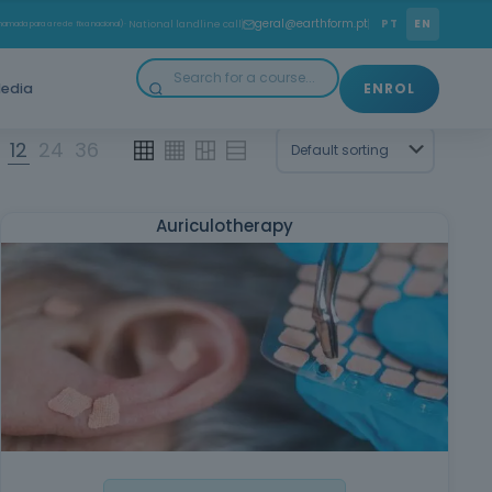
geral@earthform.pt
PT
EN
amada para a rede fixa nacional)
· National landline call
edia
ENROL
12
24
36
Auriculotherapy