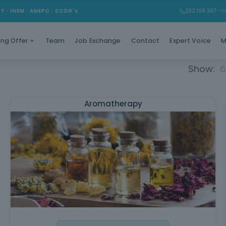
MT · INEM · ANEPC · CCDR's
232 109 367
* (Ch
Team
Job Exchange
Contact
Expert Voice
M
ing Offer
Show:
6
Aromatherapy