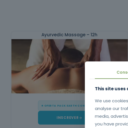
Ayurvedic Massage – 12h
Cons
This site uses
We use cookies
★ OFERTA PACK EARTH CONSULTERS
analyse our tra
media, advertis
INSCREVER
you have provid