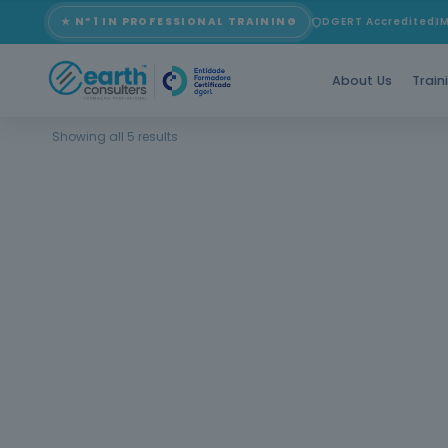
★ Nº1 IN PROFESSIONAL TRAINING
DGERT Accredited
I
About Us
Train
Showing all 5 results