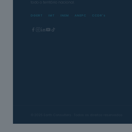
todo o território nacional.
DGERT
IMT
INEM
ANEPC
CCDR's
© 2025 Earth Consulters · Todos os direitos reservados