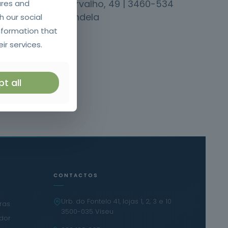
Carvalho, 49 | 3460-534
ures and
Tondela
h our social
nformation that
ir services.
t all
CONTACTOS
Urb. do Fontelo 41, lojas 1, 2, 3 e 10
iras
3500-035 Viseu
ador