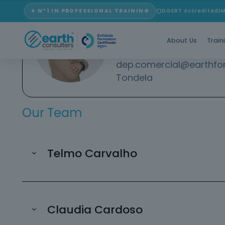
★ Nº1 IN PROFESSIONAL TRAINING
DGERT Accredited
I
Agostinho Bento
Commercial Director
About Us
Train
910 410 700
* (Chamada par
dep.comercial@earthfo
Tondela
Our Team
Telmo Carvalho
Claudia Cardoso