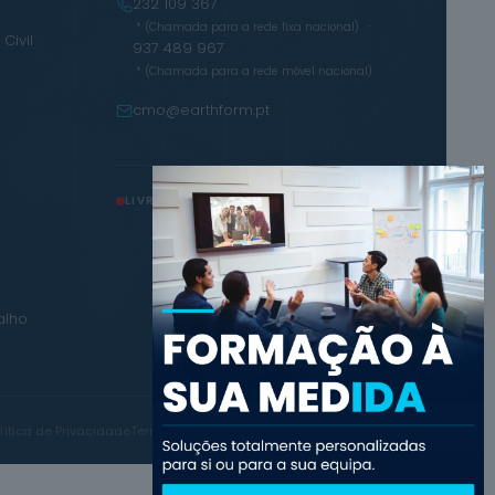
232 109 367
·
* (Chamada para a rede fixa nacional)
Civil
937 489 967
* (Chamada para a rede móvel nacional)
cmo@earthform.pt
LIVRO DE RECLAMAÇÕES
alho
lítica de Privacidade
Termos e Condições
Política de Cookies