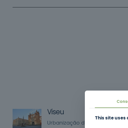
Cons
Viseu
This site uses
Urbanização do Fontelo 41