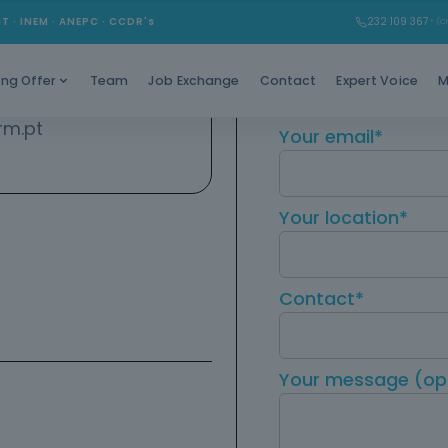
MT · INEM · ANEPC · CCDR's
232 109 367
* (Ch
Your name*
Team
Job Exchange
Contact
Expert Voice
M
ing Offer
a a rede móvel nacional)
rm.pt
Your email*
Your location*
Contact*
Your message (opt