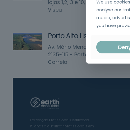
lojas 1,2, 3 e 10, 3500-035
We use cookies
Viseu
analyse our tra
media, advertis
you have provid
Porto Alto Lisboa
Av. Mário Mendes Delgado 50,
Den
2135-115 - Porto Alto, Samora
Correia
Formação Profissional Certificada.
15 anos a qualificar profissionais em