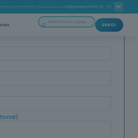
geral@earthform.pt
PT
EN
amada para a rede fixa nacional)
· National landline call
edia
ENROL
ional)