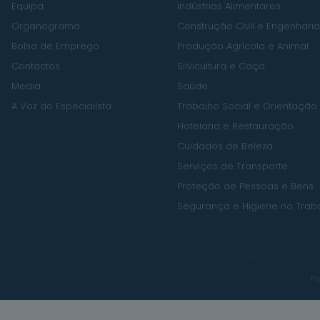
Equipa
Indústrias Alimentares
Organograma
Construção Civil e Engenharia 
Bolsa de Emprego
Produção Agrícola e Animal
Contactos
Silvicultura e Caça
Media
Saúde
A Voz do Especialista
Trabalho Social e Orientação
Hotelaria e Restauração
Cuidados de Beleza
Serviços de Transporte
Proteção de Pessoas e Bens
Segurança e Higiene no Trab
Po