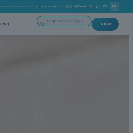
geral@earthform.pt
PT
EN
amada para a rede fixa nacional)
· National landline call
edia
ENROL