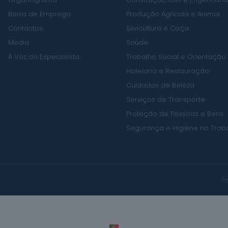
Bolsa de Emprego
Produção Agrícola e Animal
Contactos
Silvicultura e Caça
Media
Saúde
A Voz do Especialista
Trabalho Social e Orientação
Hotelaria e Restauração
Cuidados de Beleza
Serviços de Transporte
Proteção de Pessoas e Bens
Segurança e Higiene no Trab
Po