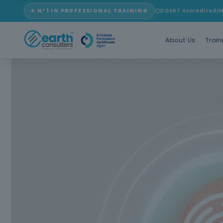
★ Nº1 IN PROFESSIONAL TRAINING
DGERT Accredited
I
About Us
Train