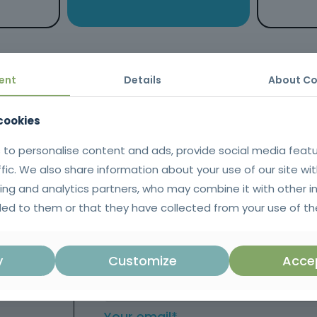
ent
Details
About Co
 cookies
Send us a m
 to personalise content and ads, provide social media feat
ffic. We also share information about your use of our site wit
ing and analytics partners, who may combine it with other i
ed to them or that they have collected from your use of the
Your name*
y
Customize
Accep
Your email*