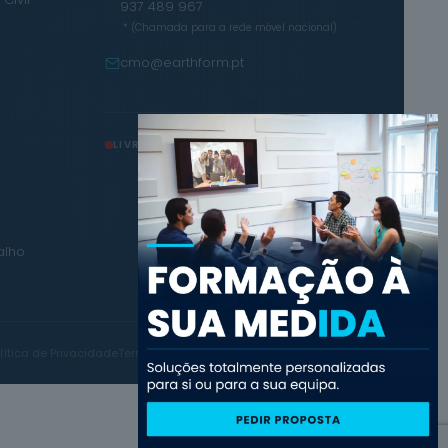
937 489 967
* (Chamada para a rede móvel nacional)
cmo@earthform.pt
LIVRO DE RECLAMAÇÕES
alho
lítica de Privacidade
Termos e Condições
Política de Cookies