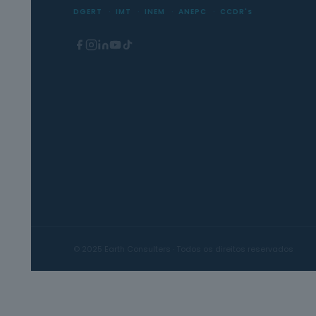
DGERT
IMT
INEM
ANEPC
CCDR's
© 2025 Earth Consulters · Todos os direitos reservados