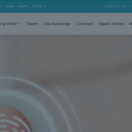
MT · INEM · ANEPC · CCDR's
232 109 367
* (Ch
Team
Job Exchange
Contact
Expert Voice
M
ing Offer