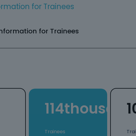
ormation for Trainees
Information for Trainees
114
thousand
1
Trainees
Tra