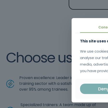
Cons
This site uses
Choose us
We use cookies
analyse our tra
media, advertis
you have provid
Proven excellence: Leader in the vocational
training sector with a satisfaction rate of
Den
over 95% among trainees.
Specialized trainers: A team made up of