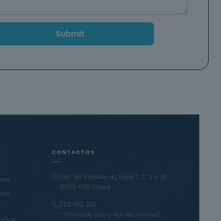
CONTACTOS
Urb. do Fontelo 41, lojas 1, 2, 3 e 10
iras
3500-035 Viseu
ador
232 109 367
·
* (Chamada para a rede fixa nacional)
Civil