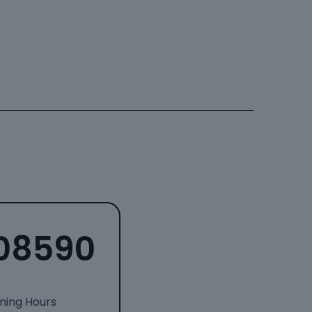
08590
ining Hours