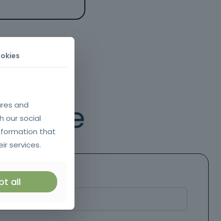
okies
essage
ures and
h our social
nformation that
ir services.
t all