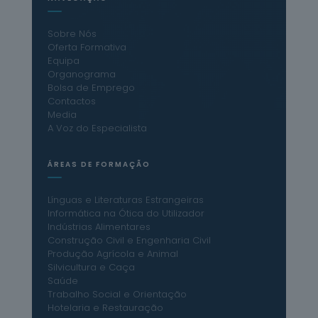
Sobre Nós
Oferta Formativa
Equipa
Organograma
Bolsa de Emprego
Contactos
Media
A Voz do Especialista
ÁREAS DE FORMAÇÃO
Línguas e Literaturas Estrangeiras
Informática na Ótica do Utilizador
Indústrias Alimentares
Construção Civil e Engenharia Civil
Produção Agrícola e Animal
Silvicultura e Caça
Saúde
Trabalho Social e Orientação
Hotelaria e Restauração