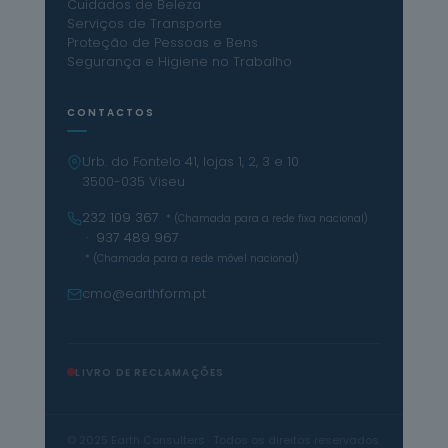
Cuidados de Beleza
Serviços de Transporte
Proteção de Pessoas e Bens
Segurança e Higiene no Trabalho
CONTACTOS
Urb. do Fontelo 41, lojas 1, 2, 3 e 10
3500-035 Viseu
232 109 367
* (Chamada para a rede fixa nacional)
· 937 489 967
* (Chamada para a rede móvel nacional)
cmo@earthform.pt
LIVRO DE RECLAMAÇÕES
© 2025 Earth Consulters · Todos os direitos reservados