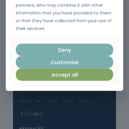
partners, who may combine it with other
information that you have provided to them
or that they have collected from your use of
their services.
Deny
Customize
Accept all
Formação Profissional Certificada.
15 anos a qualificar profissionais em todo o
território nacional.
DGERT
IMT
INEM
ANEPC
CCDR's
NAVEGAÇÃO